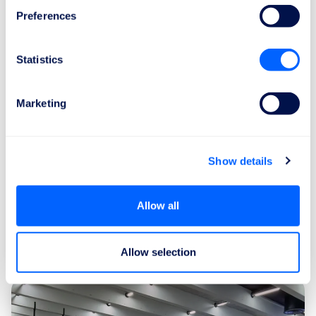
Preferences
Statistics
Marketing
ReFly. Questions fréquentes sur les
droits des passagers aériens
Découvrez les questions fréquentes sur les droits
Show details
des passagers aériens : retards, annulations,
overbooking, correspondances manquées et
indemnisation.
Allow all
lire la suite
Allow selection