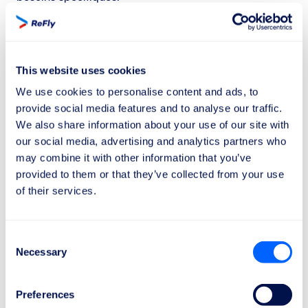
En savoir plus
Lufthansa
Ils offrent une assistance à l’aéroport et à bord, et
This website uses cookies
disposent de procédures pour garantir que les
We use cookies to personalise content and ads, to
passagers en situation de handicap reçoivent le
provide social media features and to analyse our traffic.
soutien nécessaire.
We also share information about your use of our site with
En savoir plus
our social media, advertising and analytics partners who
may combine it with other information that you’ve
Qatar Airways
provided to them or that they’ve collected from your use
Ils disposent d’un programme d’assistance pour les
of their services.
passagers en situation de handicap et offrent un
soutien tout au long du voyage.
En savoir plus
Consent
Necessary
Selection
Emirates
Ils offrent une assistance personnalisée et disposent
Preferences
d’une équipe dédiée pour répondre aux besoins des