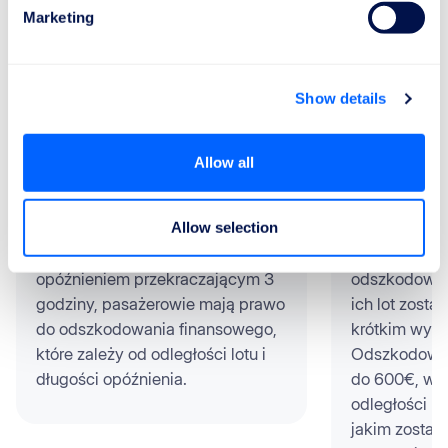
Marketing
Jeśli nie wygramy, nie płacisz
ReFly pomoże Ci z:
Show details
Allow all
Opóźnione loty
Odwołane
Allow selection
Jeśli lot dociera do celu z
Pasażerowie
opóźnieniem przekraczającym 3
odszkodowani
godziny, pasażerowie mają prawo
ich lot zosta
do odszkodowania finansowego,
krótkim wyp
które zależy od odległości lotu i
Odszkodowa
długości opóźnienia.
do 600€, w z
odległości lo
jakim został