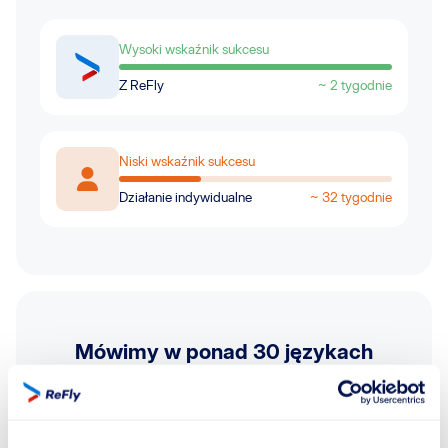
Wysoki wskaźnik sukcesu
Z ReFly
~ 2 tygodnie
Niski wskaźnik sukcesu
Działanie indywidualne
~ 32 tygodnie
Mówimy w ponad 30 językach
Uzyskaj pomoc 24/7 na całym świecie w
Twoim
języku dzięki naszemu wsparciu klienta