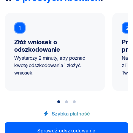
1
2
Złóż wniosek o
Pra
odszkodowanie
pra
Wystarczy 2 minuty, aby poznać
Nasi
kwotę odszkodowania i złożyć
z lin
wniosek.
Twoje
Szybka płatność
Sprawdź odszkodowanie