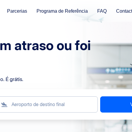
Parcerias
Programa de Referência
FAQ
Contac
m atraso ou foi
. É grátis.