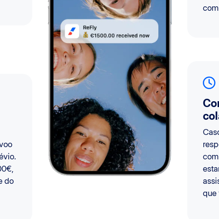
comp
Co
col
Caso
 voo
resp
évio.
comp
00€,
esta
e do
assi
que 