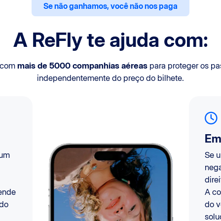
Se não ganhamos, você não nos paga
A ReFly te ajuda com:
 com
mais de 5000 companhias aéreas
para proteger os pa
independentemente do preço do bilhete.
Em
 um
Se u
nega
dire
ende
A co
 do
do v
solu