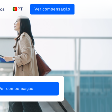
PT
Ver compensação
tos
Ver compensação