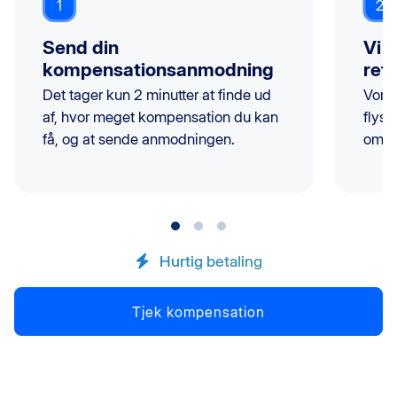
1
2
Send din
Vi 
kompensationsanmodning
ret
Det tager kun 2 minutter at finde ud
Vore
af, hvor meget kompensation du kan
flys
få, og at sende anmodningen.
om d
Hurtig betaling
Tjek kompensation