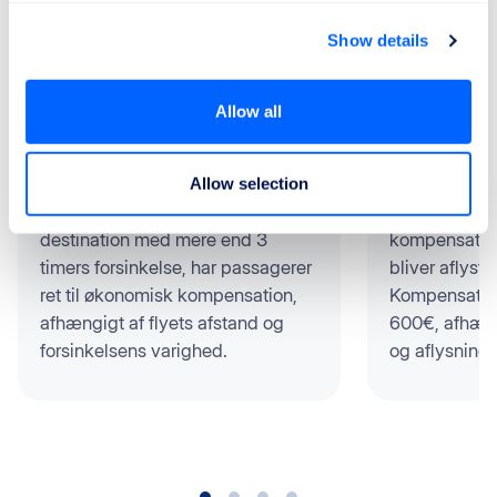
ReFly hjælper dig med:
Show details
Allow all
Forsinkede fly
Aflyste fl
Allow selection
Hvis et fly ankommer til sin
Passagerer ha
destination med mere end 3
kompensation
timers forsinkelse, har passagerer
bliver aflyst 
ret til økonomisk kompensation,
Kompensation
afhængigt af flyets afstand og
600€, afhæng
forsinkelsens varighed.
og aflysning