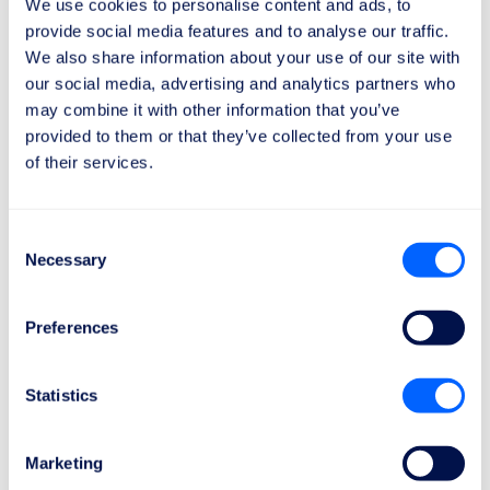
We use cookies to personalise content and ads, to
provide social media features and to analyse our traffic.
Ret til Assistance
We also share information about your use of our site with
Hvis forbindelsesforsinkelsen tvinger dig til at
our social media, advertising and analytics partners who
vente i flere timer, har du ret til assistance fra
may combine it with other information that you’ve
flyselskabet.
provided to them or that they’ve collected from your use
Dette inkluderer:
of their services.
Måltider og drikkevarer i forhold til ventetidens
varighed.
To telefonopkald, faxbeskeder eller e-mails.
Consent
Necessary
Selection
Indkvartering på hotel og transport mellem
lufthavn og overnatningssted, hvis det er
nødvendigt at overnatte en eller flere nætter, eller
Preferences
hvis et ekstra ophold er nødvendigt ud over det
oprindeligt planlagte.
Statistics
Refusion eller Omdirigering
Hvis forsinkelsen i forbindelsen betyder, at din
Marketing
rejse ikke længere giver mening i forhold til det