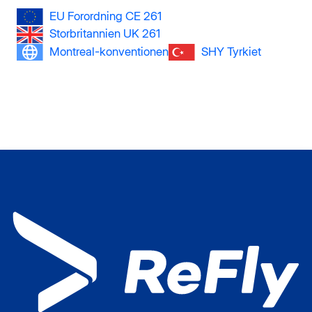
EU Forordning CE 261
Storbritannien UK 261
Montreal-konventionen
SHY Tyrkiet