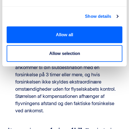
oprindelige formål, kan du vælge mellem en
refusion for den del af rejsen, der ikke er udført, og
for de dele, der allerede er udført, men som nu ikke
Show details
længere giver mening, eller en omdirigering til din
slutdestination så hurtigt som muligt eller på en
Allow all
senere dato efter eget valg.
Kompensation
Allow selection
Du kan have ret til kompensation, hvis du
ankommer til din slutdestination med en
forsinkelse på 3 timer eller mere, og hvis
forsinkelsen ikke skyldes ekstraordinære
omstændigheder uden for flyselskabets kontrol.
Størrelsen af kompensationen afhænger af
flyvningens afstand og den faktiske forsinkelse
ved ankomst.