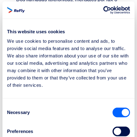
correos electrónicos.
Alojamiento en hotel y transporte entre el
aeropuerto y el lugar de alojamiento si es
necesario pernoctar una o más noches o si se
This website uses cookies
necesita una estancia adicional a la originalmente
We use cookies to personalise content and ads, to
prevista.
provide social media features and to analyse our traffic.
Reembolso o Reubicación
We also share information about your use of our site with
our social media, advertising and analytics partners who
Si el retraso en la conexión significa que tu viaje
may combine it with other information that you’ve
ya no tiene razón de ser para su propósito original,
provided to them or that they’ve collected from your use
puedes elegir entre un reembolso por la parte del
of their services.
viaje no realizada y por las partes ya realizadas
que ahora no tienen sentido, o una reubicación
hacia tu destinación final lo más pronto posible o
Consent
en una fecha posterior a tu conveniencia.
Necessary
Selection
Compensación
Preferences
Podrías tener derecho a una compensación si