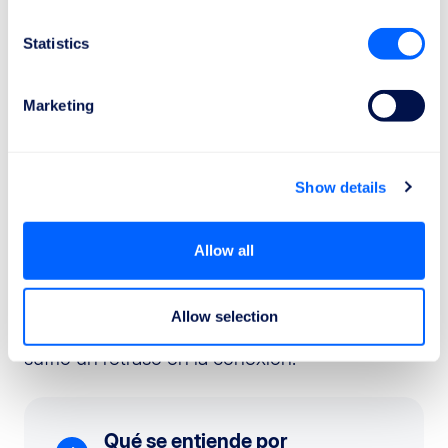
llegas a tu destinación final con un retraso de 3
horas o más, y si el retraso no fue causado por
Statistics
circunstancias extraordinarias fuera del control de
la aerolínea. El importe de la compensación
Marketing
depende de la distancia del vuelo y del retraso
efectivo a la llegada.
Show details
Solicitar el
reembolso del billete
no significa
automáticamente
que debes renunciar a la
Allow all
compensación
a la que podrías tener
derecho según el Reglamento (CE) n.
Allow selection
261/2004 de la Unión Europea, si tu vuelo
sufrió un retraso en la conexión.
Qué se entiende por