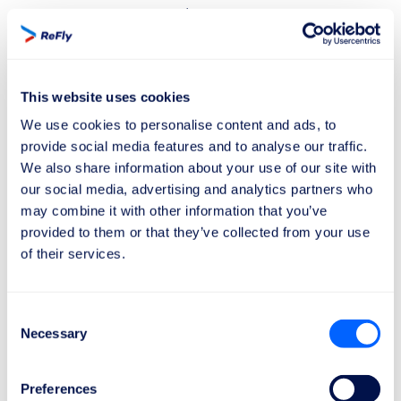
av EU-förordning 261/2004. Dessa rättigheter
gäller när alla flygningar som omfattas ingår i
en enda bokning. Här är de viktigaste
rättigheterna:
This website uses cookies
We use cookies to personalise content and ads, to
Rätt till information
provide social media features and to analyse our traffic.
Flygbolaget är skyldigt att informera dig om dina
We also share information about your use of our site with
our social media, advertising and analytics partners who
rättigheter och orsaken till den försenade
may combine it with other information that you’ve
anslutningen.
provided to them or that they’ve collected from your use
of their services.
Rätt till assistans
Om förseningen av anslutningen tvingar dig att
vänta i flera timmar, har du rätt att få assistans från
Consent
flygbolaget.
Necessary
Selection
Detta inkluderar:
Måltider och drycker i proportion till väntetiden.
Preferences
Två telefonsamtal, faxmeddelanden eller e-post.