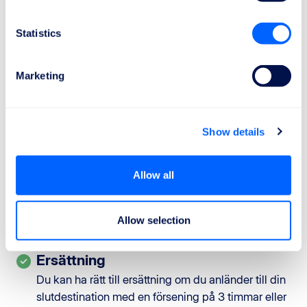
Boende på hotell och transport mellan flygplatsen
och boendet om det är nödvändigt att övernatta en
Statistics
eller flera nätter eller om en extra vistelse är
nödvändig utöver den ursprungligen planerade.
Marketing
Återbetalning eller ombokning
Om förseningen vid anslutningen innebär att din
resa inte längre har någon mening för sitt
Show details
ursprungliga syfte, kan du välja mellan en
återbetalning för den del av resan som inte
genomförts och för de delar som redan genomförts
Allow all
men som nu inte har någon mening, eller en
ombokning till din slutdestination så snart som
Allow selection
möjligt eller på ett senare datum som passar dig.
Ersättning
Du kan ha rätt till ersättning om du anländer till din
slutdestination med en försening på 3 timmar eller