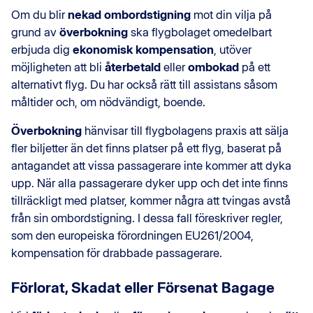
Om du blir
nekad ombordstigning
mot din vilja på
grund av
överbokning
ska flygbolaget omedelbart
erbjuda dig
ekonomisk kompensation
, utöver
möjligheten att bli
återbetald
eller
ombokad
på ett
alternativt flyg. Du har också rätt till assistans såsom
måltider och, om nödvändigt, boende.
Överbokning
hänvisar till flygbolagens praxis att sälja
fler biljetter än det finns platser på ett flyg, baserat på
antagandet att vissa passagerare inte kommer att dyka
upp. När alla passagerare dyker upp och det inte finns
tillräckligt med platser, kommer några att tvingas avstå
från sin ombordstigning. I dessa fall föreskriver regler,
som den europeiska förordningen EU261/2004,
kompensation för drabbade passagerare.
Förlorat, Skadat eller Försenat Bagage