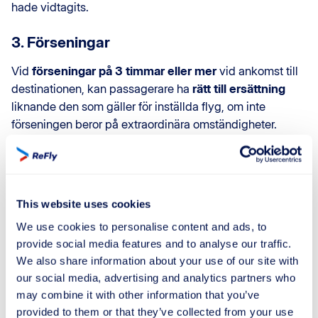
hade vidtagits.
3. Förseningar
Vid
förseningar på 3 timmar eller mer
vid ankomst till
destinationen, kan passagerare ha
rätt till ersättning
liknande den som gäller för inställda flyg, om inte
förseningen beror på extraordinära omständigheter.
4. Nekad Ombordstigning
Om passagerare
nekas ombordstigning mot deras
This website uses cookies
vilja
(t.ex. på grund av överbokning) har de
rätt till
ersättning
, utöver valet mellan full återbetalning av
We use cookies to personalise content and ads, to
biljetten eller ett alternativt flyg till deras slutdestination.
provide social media features and to analyse our traffic.
We also share information about your use of our site with
5. Ekonomisk Ersättning
our social media, advertising and analytics partners who
may combine it with other information that you’ve
Ersättningsbeloppet varierar beroende på flygavstånd
provided to them or that they’ve collected from your use