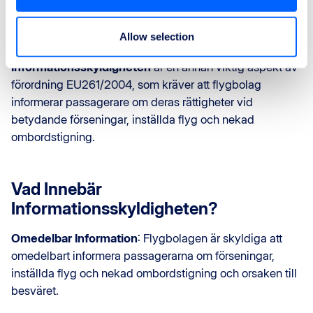
skyddet av passagerares rättigheter, och säkerställer att
de får lämplig kompensation och assistans vid
Allow selection
resestörningar.
Informationsskyldigheten
är en annan viktig aspekt av
förordning EU261/2004, som kräver att flygbolag
informerar passagerare om deras rättigheter vid
betydande förseningar, inställda flyg och nekad
ombordstigning.
Vad Innebär
Informationsskyldigheten?
Omedelbar Information
: Flygbolagen är skyldiga att
omedelbart informera passagerarna om förseningar,
inställda flyg och nekad ombordstigning och orsaken till
besväret.