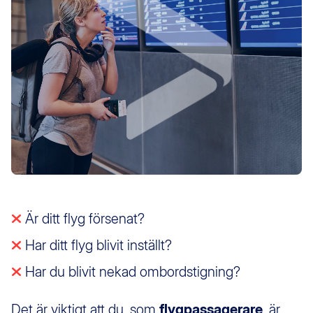
Är ditt flyg försenat?
Har ditt flyg blivit inställt?
Har du blivit nekad ombordstigning?
Det är viktigt att du, som
flygpassagerare
, är