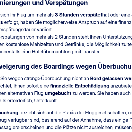
rnierungen und Verspätungen
sich Ihr Flug um mehr als
3 Stunden verspätet
hat oder eine
us
erfolgt, haben Sie möglicherweise Anspruch auf eine finanz
rspätungsdauer variiert.
erspätungen von mehr als 2 Stunden steht Ihnen Unterstützung
en kostenlose Mahlzeiten und Getränke, die Möglichkeit zu te
enenfalls eine Hotelübernachtung mit Transfer.
weigerung des Boardings wegen Überbuch
Sie wegen strong>Überbuchung nicht an
Bord gelassen we
ichtet, Ihnen sofort eine
finanzielle Entschädigung
anzubieten
nen alternativen Flug
umgebucht
zu werden. Sie haben auch 
alls erforderlich, Unterkunft.
buchung
bezieht sich auf die Praxis der Fluggesellschaften, m
eug verfügbar sind, basierend auf der Annahme, dass einige 
assagiere erscheinen und die Plätze nicht ausreichen, müssen 