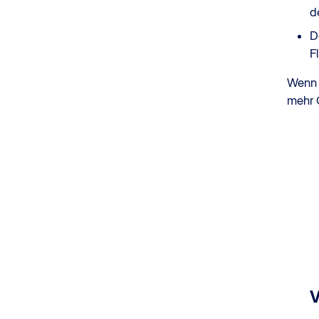
d
D
F
Wenn 
mehr 
V