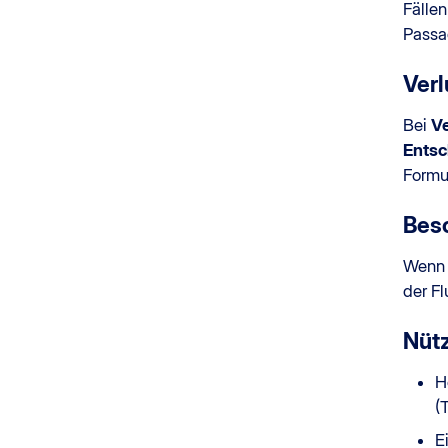
Fälle
Passag
Verl
Bei
Ve
Entsc
Formul
Bes
Wenn 
der F
Nütz
H
(
E