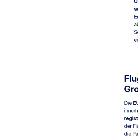
Ü
w
E
a
S
e
Flu
Gro
Die
E
inner
regist
der Fl
die P