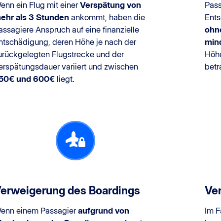
enn ein Flug mit einer
Verspätung von
Pass
ehr als 3 Stunden
ankommt, haben die
Ents
assagiere Anspruch auf eine finanzielle
ohn
ntschädigung, deren Höhe je nach der
min
urückgelegten Flugstrecke und der
Höhe
erspätungsdauer variiert und zwischen
betr
50€ und 600€
liegt.
erweigerung des Boardings
Ve
enn einem Passagier
aufgrund von
Im F