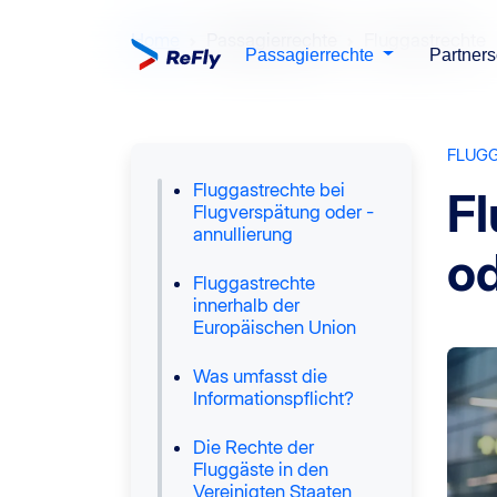
Home
Passagierrechte
Fluggastrechte
Passagierrechte
Partners
FLUG
Fluggastrechte bei
Fl
Flugverspätung oder -
annullierung
od
Fluggastrechte
innerhalb der
Europäischen Union
Was umfasst die
Informationspflicht?
Die Rechte der
Fluggäste in den
Vereinigten Staaten