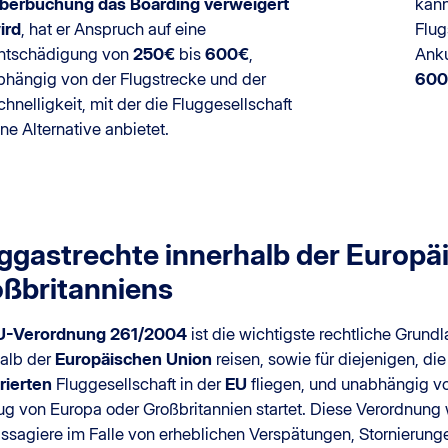
berbuchung das Boarding verweigert
kann
ird
, hat er Anspruch auf eine
Flug
ntschädigung von
250€
bis
600€
,
Anku
bhängig von der Flugstrecke und der
600
chnelligkeit, mit der die Fluggesellschaft
ine Alternative anbietet.
ggastrechte innerhalb der Europä
ßbritanniens
U-Verordnung 261/2004
ist die wichtigste rechtliche Grundl
halb der
Europäischen Union
reisen, sowie für diejenigen, d
rierten
Fluggesellschaft in der
EU
fliegen, und unabhängig vo
ug von Europa oder Großbritannien startet. Diese Verordnung 
assagiere im Falle von erheblichen Verspätungen, Stornierung