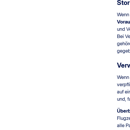
Sto
Wenn 
Vora
und Ve
Bei V
gehör
gegeb
Ver
Wenn 
verpfl
auf ei
und, f
Über
Flugz
alle P