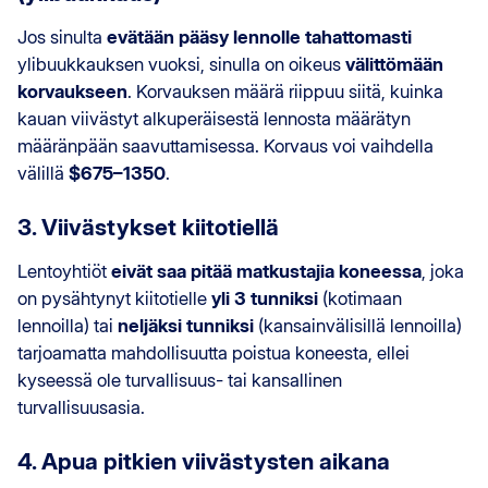
Jos sinulta
evätään pääsy lennolle tahattomasti
ylibuukkauksen vuoksi, sinulla on oikeus
välittömään
korvaukseen
. Korvauksen määrä riippuu siitä, kuinka
kauan viivästyt alkuperäisestä lennosta määrätyn
määränpään saavuttamisessa. Korvaus voi vaihdella
välillä
$675–1350
.
3. Viivästykset kiitotiellä
Lentoyhtiöt
eivät saa pitää matkustajia koneessa
, joka
on pysähtynyt kiitotielle
yli 3 tunniksi
(kotimaan
lennoilla) tai
neljäksi tunniksi
(kansainvälisillä lennoilla)
tarjoamatta mahdollisuutta poistua koneesta, ellei
kyseessä ole turvallisuus- tai kansallinen
turvallisuusasia.
4. Apua pitkien viivästysten aikana