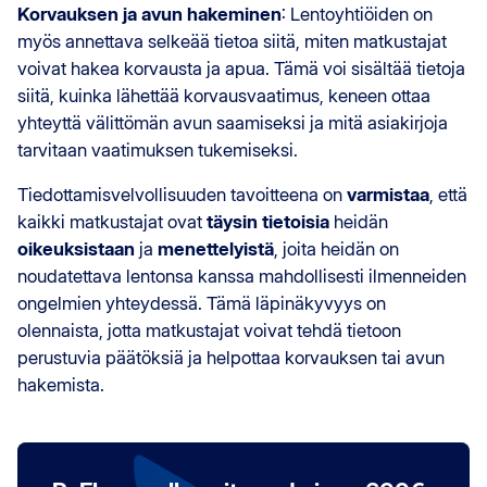
Korvauksen ja avun hakeminen
: Lentoyhtiöiden on
myös annettava selkeää tietoa siitä, miten matkustajat
voivat hakea korvausta ja apua. Tämä voi sisältää tietoja
siitä, kuinka lähettää korvausvaatimus, keneen ottaa
yhteyttä välittömän avun saamiseksi ja mitä asiakirjoja
tarvitaan vaatimuksen tukemiseksi.
Tiedottamisvelvollisuuden tavoitteena on
varmistaa
, että
kaikki matkustajat ovat
täysin tietoisia
heidän
oikeuksistaan
ja
menettelyistä
, joita heidän on
noudatettava lentonsa kanssa mahdollisesti ilmenneiden
ongelmien yhteydessä. Tämä läpinäkyvyys on
olennaista, jotta matkustajat voivat tehdä tietoon
perustuvia päätöksiä ja helpottaa korvauksen tai avun
hakemista.