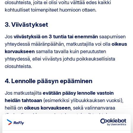
olosuhteista, joita ei olisi voitu välttää edes kaikki
kohtuulliset toimenpiteet huomioon ottaen.
3. Viivästykset
Jos
viivästyksiä on 3 tuntia tai enemmän
saapumisen
yhteydessä määränpäähän, matkustajilla voi olla
oikeus
korvaukseen
samalla tavalla kuin peruutusten
yhteydessä, ellei viivästys johdu poikkeuksellisista
olosuhteista.
4. Lennolle pääsyn epääminen
Jos matkustajilta
evätään pääsy lennolle vastoin
heidän tahtoaan
(esimerkiksi ylibuukkauksen vuoksi),
heillä on
oikeus korvaukseen
, sekä valinnanvaraa
täyden lipun hinnan palautuksen tai vaihtoehtoisen
lennon välillä heidän lopulliseen määränpäähänsä.