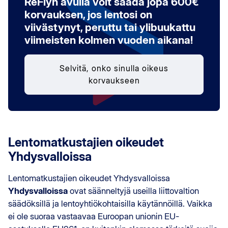
ReFlyn avulla voit saada jopa 600€
korvauksen, jos lentosi on
viivästynyt, peruttu tai ylibuukattu
viimeisten kolmen vuoden aikana!
Selvitä, onko sinulla oikeus
korvaukseen
Lentomatkustajien oikeudet
Yhdysvalloissa
Lentomatkustajien oikeudet Yhdysvalloissa
Yhdysvalloissa
ovat säänneltyjä useilla liittovaltion
säädöksillä ja lentoyhtiökohtaisilla käytännöillä. Vaikka
ei ole suoraa vastaavaa Euroopan unionin EU-