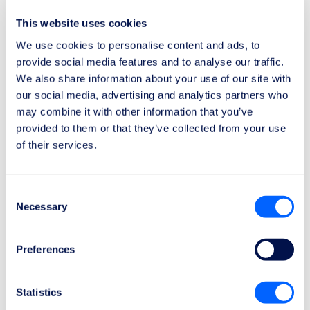
5. Rahallinen korvaus
This website uses cookies
Korvauksen määrä vaihtelee lennon pituuden ja
We use cookies to personalise content and ads, to
saapumiseen liittyvän viivästyksen mukaan, ja se voi
provide social media features and to analyse our traffic.
vaihdella
250
ja
600
euron
välillä.
We also share information about your use of our site with
our social media, advertising and analytics partners who
6. Oikeus apuun
may combine it with other information that you’ve
provided to them or that they’ve collected from your use
Riippumatta oikeudesta korvaukseen, matkustajilla on
of their services.
oikeus saada apua
(kuten aterioita, juomia ja
tarvittaessa majoitusta) viivästyksien, peruutusten tai
lennolle pääsyn epäämisen yhteydessä, jotka kestävät
Consent
yli 2 tuntia.
Necessary
Selection
7. Poikkeukselliset olosuhteet
Preferences
Tilanteet kuten huonot sääolosuhteet,
lentokenttätyöntekijöiden lakot (HUOM: eivät lentoyhtiön
Statistics
työntekijöiden lakot) tai terveydelliset hätätilanteet, jotka