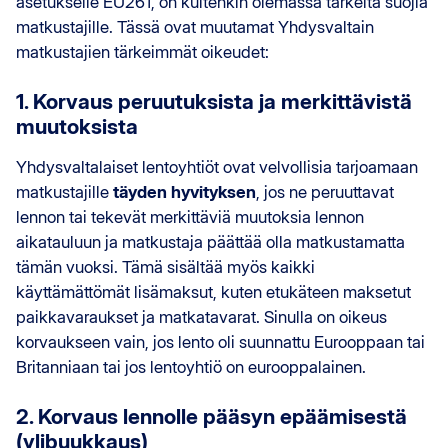
asetukselle EU261, on kuitenkin olemassa tärkeitä suojia
matkustajille. Tässä ovat muutamat Yhdysvaltain
matkustajien tärkeimmät oikeudet:
1. Korvaus peruutuksista ja merkittävistä
muutoksista
Yhdysvaltalaiset lentoyhtiöt ovat velvollisia tarjoamaan
matkustajille
täyden hyvityksen
, jos ne peruuttavat
lennon tai tekevät merkittäviä muutoksia lennon
aikatauluun ja matkustaja päättää olla matkustamatta
tämän vuoksi. Tämä sisältää myös kaikki
käyttämättömät lisämaksut, kuten etukäteen maksetut
paikkavaraukset ja matkatavarat. Sinulla on oikeus
korvaukseen vain, jos lento oli suunnattu Eurooppaan tai
Britanniaan tai jos lentoyhtiö on eurooppalainen.
2. Korvaus lennolle pääsyn epäämisestä
(ylibuukkaus)