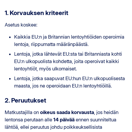
1. Korvauksen kriteerit
Asetus koskee:
Kaikkia EU:n ja Britannian lentoyhtiöiden operoimia
lentoja, riippumatta määränpäästä.
Lentoja, jotka lähtevät EU:sta tai Britanniasta kohti
EU:n ulkopuolista kohdetta, joita operoivat kaikki
lentoyhtiöt, myös ulkomaiset.
Lentoja, jotka saapuvat EU:hun EU:n ulkopuolisesta
maasta, jos ne operoidaan EU:n lentoyhtiöillä.
2. Peruutukset
Matkustajilla on
oikeus saada korvausta
, jos heidän
lentonsa perutaan alle
14 päivää
ennen suunniteltua
lähtöä, ellei peruutus johdu poikkeuksellisista