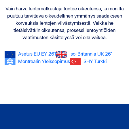
Vain harva lentomatkustaja tuntee oikeutensa, ja monilta
puuttuu tarvittava oikeudellinen ymmärrys saadakseen
korvauksia lentojen viivästymisestä. Vaikka he
tietäisivätkin oikeutensa, prosessi lentoyhtiöiden
vaatimusten käsittelyssä voi olla vaikea.
Asetus EU EY 261
Iso-Britannia UK 261
Montrealin Yleissopimus
SHY Turkki