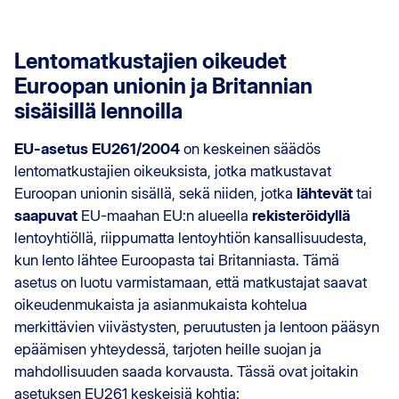
Lentomatkustajien oikeudet
Euroopan unionin ja Britannian
sisäisillä lennoilla
EU-asetus EU261/2004
on keskeinen säädös
lentomatkustajien oikeuksista, jotka matkustavat
Euroopan unionin sisällä, sekä niiden, jotka
lähtevät
tai
saapuvat
EU-maahan EU:n alueella
rekisteröidyllä
lentoyhtiöllä, riippumatta lentoyhtiön kansallisuudesta,
kun lento lähtee Euroopasta tai Britanniasta. Tämä
asetus on luotu varmistamaan, että matkustajat saavat
oikeudenmukaista ja asianmukaista kohtelua
merkittävien viivästysten, peruutusten ja lentoon pääsyn
epäämisen yhteydessä, tarjoten heille suojan ja
mahdollisuuden saada korvausta. Tässä ovat joitakin
asetuksen EU261 keskeisiä kohtia: