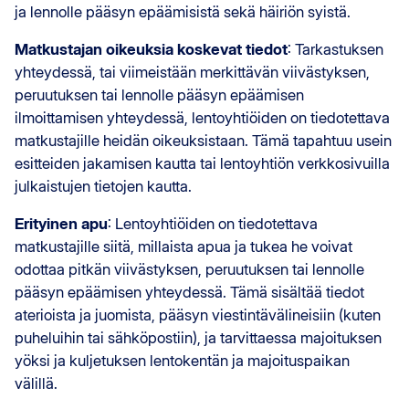
ja lennolle pääsyn epäämisistä sekä häiriön syistä.
Matkustajan oikeuksia koskevat tiedot
: Tarkastuksen
yhteydessä, tai viimeistään merkittävän viivästyksen,
peruutuksen tai lennolle pääsyn epäämisen
ilmoittamisen yhteydessä, lentoyhtiöiden on tiedotettava
matkustajille heidän oikeuksistaan. Tämä tapahtuu usein
esitteiden jakamisen kautta tai lentoyhtiön verkkosivuilla
julkaistujen tietojen kautta.
Erityinen apu
: Lentoyhtiöiden on tiedotettava
matkustajille siitä, millaista apua ja tukea he voivat
odottaa pitkän viivästyksen, peruutuksen tai lennolle
pääsyn epäämisen yhteydessä. Tämä sisältää tiedot
aterioista ja juomista, pääsyn viestintävälineisiin (kuten
puheluihin tai sähköpostiin), ja tarvittaessa majoituksen
yöksi ja kuljetuksen lentokentän ja majoituspaikan
välillä.