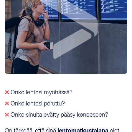
Onko lentosi myöhässä?
Onko lentosi peruttu?
Onko sinulta evätty pääsy koneeseen?
On tärkeää, että sinä
lentomatkustajana
olet