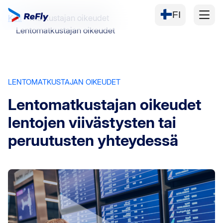
FI
Koti
Matkustajan oikeudet
Lentomatkustajan oikeudet
LENTOMATKUSTAJAN OIKEUDET
Lentomatkustajan oikeudet
lentojen viivästysten tai
peruutusten yhteydessä