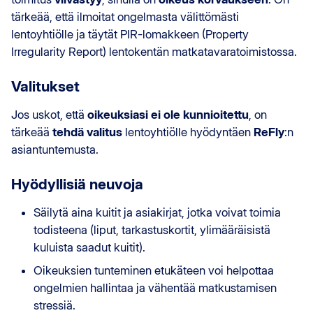
tärkeää, että ilmoitat ongelmasta välittömästi
lentoyhtiölle ja täytät PIR-lomakkeen (Property
Irregularity Report) lentokentän matkatavaratoimistossa.
Valitukset
Jos uskot, että
oikeuksiasi ei ole kunnioitettu
, on
tärkeää
tehdä valitus
lentoyhtiölle hyödyntäen
ReFly
:n
asiantuntemusta.
Hyödyllisiä neuvoja
Säilytä aina kuitit ja asiakirjat, jotka voivat toimia
todisteena (liput, tarkastuskortit, ylimääräisistä
kuluista saadut kuitit).
Oikeuksien tunteminen etukäteen voi helpottaa
ongelmien hallintaa ja vähentää matkustamisen
stressiä.