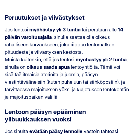
Peruutukset ja viivästykset
Jos lentosi
myöhästyy yli 3 tuntia
tai perutaan alle
14
päivän varoitusajalla
, sinulla saattaa olla oikeus
rahalliseen korvaukseen, joka riippuu lentomatkan
pituudesta ja viivästyksen kestosta.
Muista kuitenkin, että jos lentosi
myöhästyy yli 2 tuntia
,
sinulla on
oikeus saada apua
lentoyhtiöltä. Tämä voi
sisältää ilmaisia aterioita ja juomia, pääsyn
viestintävälineisiin (kuten puheluun tai sähköpostiin), ja
tarvittaessa majoituksen yöksi ja kuljetuksen lentokentän
ja majoituspaikan välillä.
Lentoon pääsyn epääminen
ylibuukkauksen vuoksi
Jos sinulta
evätään pääsy lennolle
vastoin tahtoasi