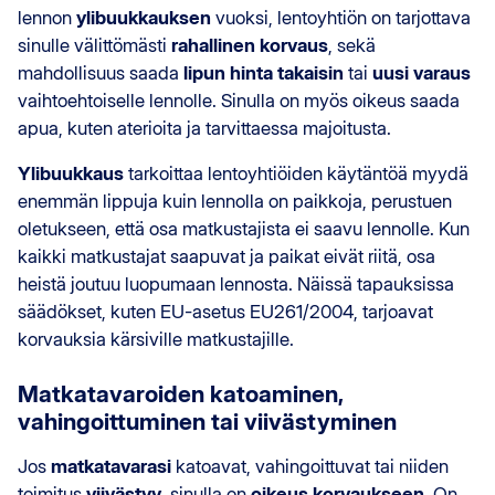
lennon
ylibuukkauksen
vuoksi, lentoyhtiön on tarjottava
sinulle välittömästi
rahallinen korvaus
, sekä
mahdollisuus saada
lipun hinta takaisin
tai
uusi varaus
vaihtoehtoiselle lennolle. Sinulla on myös oikeus saada
apua, kuten aterioita ja tarvittaessa majoitusta.
Ylibuukkaus
tarkoittaa lentoyhtiöiden käytäntöä myydä
enemmän lippuja kuin lennolla on paikkoja, perustuen
oletukseen, että osa matkustajista ei saavu lennolle. Kun
kaikki matkustajat saapuvat ja paikat eivät riitä, osa
heistä joutuu luopumaan lennosta. Näissä tapauksissa
säädökset, kuten EU-asetus EU261/2004, tarjoavat
korvauksia kärsiville matkustajille.
Matkatavaroiden katoaminen,
vahingoittuminen tai viivästyminen
Jos
matkatavarasi
katoavat, vahingoittuvat tai niiden
toimitus
viivästyy
, sinulla on
oikeus korvaukseen
. On