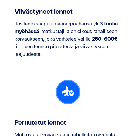
Viivästyneet lennot
Jos lento saapuu määränpäähänsä yli
3 tuntia
myöhässä
, matkustajilla on oikeus rahalliseen
korvaukseen, joka vaihtelee välillä
250–600€
riippuen lennon pituudesta ja viivästyksen
laajuudesta.
Peruutetut lennot
Matkustajat voivat vaatia rahallista korvausta,