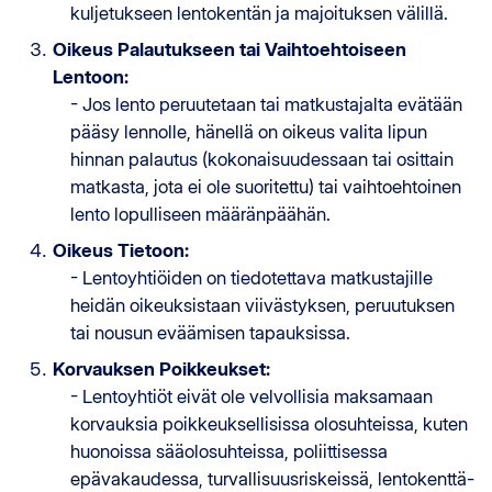
kuljetukseen lentokentän ja majoituksen välillä.
Oikeus Palautukseen tai Vaihtoehtoiseen
Lentoon:
- Jos lento peruutetaan tai matkustajalta evätään
pääsy lennolle, hänellä on oikeus valita lipun
hinnan palautus (kokonaisuudessaan tai osittain
matkasta, jota ei ole suoritettu) tai vaihtoehtoinen
lento lopulliseen määränpäähän.
Oikeus Tietoon:
- Lentoyhtiöiden on tiedotettava matkustajille
heidän oikeuksistaan viivästyksen, peruutuksen
tai nousun eväämisen tapauksissa.
Korvauksen Poikkeukset:
- Lentoyhtiöt eivät ole velvollisia maksamaan
korvauksia poikkeuksellisissa olosuhteissa, kuten
huonoissa sääolosuhteissa, poliittisessa
epävakaudessa, turvallisuusriskeissä, lentokenttä-