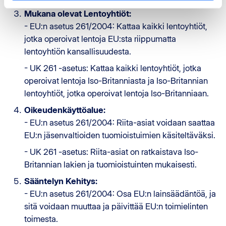
Mukana olevat Lentoyhtiöt:
- EU:n asetus 261/2004: Kattaa kaikki lentoyhtiöt,
jotka operoivat lentoja EU:sta riippumatta
lentoyhtiön kansallisuudesta.
- UK 261 -asetus: Kattaa kaikki lentoyhtiöt, jotka
operoivat lentoja Iso-Britanniasta ja Iso-Britannian
lentoyhtiöt, jotka operoivat lentoja Iso-Britanniaan.
Oikeudenkäyttöalue:
- EU:n asetus 261/2004: Riita-asiat voidaan saattaa
EU:n jäsenvaltioiden tuomioistuimien käsiteltäväksi.
- UK 261 -asetus: Riita-asiat on ratkaistava Iso-
Britannian lakien ja tuomioistuinten mukaisesti.
Sääntelyn Kehitys:
- EU:n asetus 261/2004: Osa EU:n lainsäädäntöä, ja
sitä voidaan muuttaa ja päivittää EU:n toimielinten
toimesta.