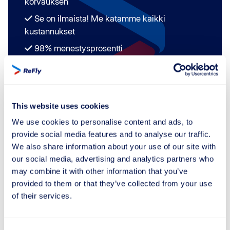
korvauksen
Se on ilmaista! Me katamme kaikki
kustannukset
98% menestysprosentti
Tarkista korvaus
This website uses cookies
We use cookies to personalise content and ads, to
provide social media features and to analyse our traffic.
Mikä erottaa UK 261 -asetuksen ja
We also share information about your use of our site with
EU:n asetus 261/2004:n?
our social media, advertising and analytics partners who
may combine it with other information that you’ve
UK 261 -asetus, jonka Iso-Britannia hyväksyi Brexitin
provided to them or that they’ve collected from your use
jälkeen, on hyvin samanlainen kuin EU:n asetus
of their services.
261/2004, mutta siinä on joitain keskeisiä eroja ja
erityispiirteitä, jotka on huomioitava. Tässä ovat