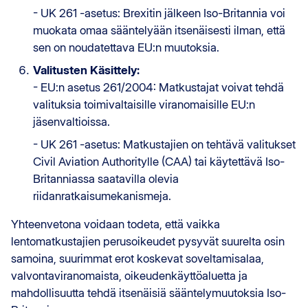
- UK 261 -asetus: Brexitin jälkeen Iso-Britannia voi
muokata omaa sääntelyään itsenäisesti ilman, että
sen on noudatettava EU:n muutoksia.
Valitusten Käsittely:
- EU:n asetus 261/2004: Matkustajat voivat tehdä
valituksia toimivaltaisille viranomaisille EU:n
jäsenvaltioissa.
- UK 261 -asetus: Matkustajien on tehtävä valitukset
Civil Aviation Authoritylle (CAA) tai käytettävä Iso-
Britanniassa saatavilla olevia
riidanratkaisumekanismeja.
Yhteenvetona voidaan todeta, että vaikka
lentomatkustajien perusoikeudet pysyvät suurelta osin
samoina, suurimmat erot koskevat soveltamisalaa,
valvontaviranomaista, oikeudenkäyttöaluetta ja
mahdollisuutta tehdä itsenäisiä sääntelymuutoksia Iso-