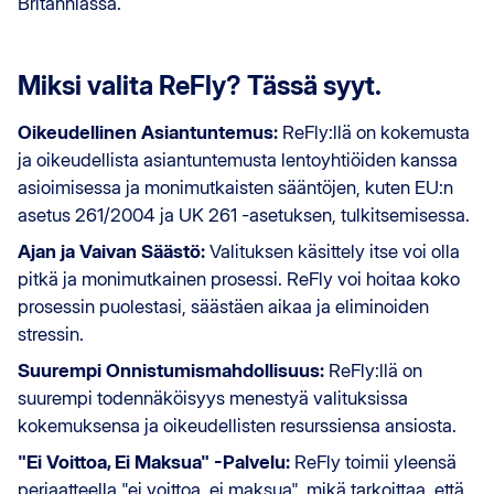
Britanniassa.
Miksi valita ReFly? Tässä syyt.
Oikeudellinen Asiantuntemus:
ReFly:llä on kokemusta
ja oikeudellista asiantuntemusta lentoyhtiöiden kanssa
asioimisessa ja monimutkaisten sääntöjen, kuten EU:n
asetus 261/2004 ja UK 261 -asetuksen, tulkitsemisessa.
Ajan ja Vaivan Säästö:
Valituksen käsittely itse voi olla
pitkä ja monimutkainen prosessi. ReFly voi hoitaa koko
prosessin puolestasi, säästäen aikaa ja eliminoiden
stressin.
Suurempi Onnistumismahdollisuus:
ReFly:llä on
suurempi todennäköisyys menestyä valituksissa
kokemuksensa ja oikeudellisten resurssiensa ansiosta.
"Ei Voittoa, Ei Maksua" -Palvelu:
ReFly toimii yleensä
periaatteella "ei voittoa, ei maksua", mikä tarkoittaa, että