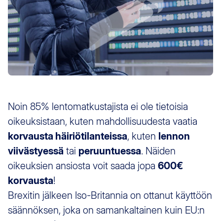
Noin 85% lentomatkustajista ei ole tietoisia
oikeuksistaan, kuten mahdollisuudesta vaatia
korvausta häiriötilanteissa
, kuten
lennon
viivästyessä
tai
peruuntuessa
. Näiden
oikeuksien ansiosta voit saada jopa
600€
korvausta
!
Brexitin jälkeen Iso-Britannia on ottanut käyttöön
säännöksen, joka on samankaltainen kuin EU:n