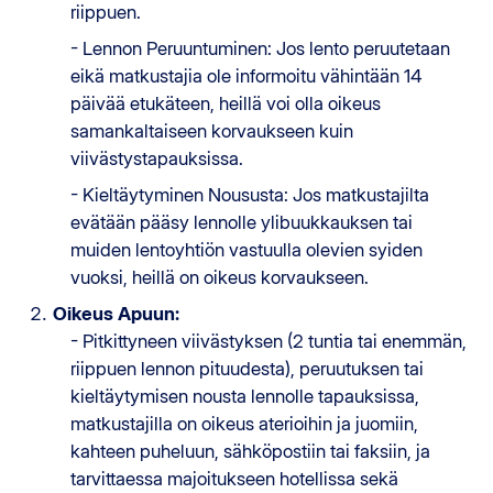
riippuen.
- Lennon Peruuntuminen: Jos lento peruutetaan
eikä matkustajia ole informoitu vähintään 14
päivää etukäteen, heillä voi olla oikeus
samankaltaiseen korvaukseen kuin
viivästystapauksissa.
- Kieltäytyminen Noususta: Jos matkustajilta
evätään pääsy lennolle ylibuukkauksen tai
muiden lentoyhtiön vastuulla olevien syiden
vuoksi, heillä on oikeus korvaukseen.
Oikeus Apuun:
- Pitkittyneen viivästyksen (2 tuntia tai enemmän,
riippuen lennon pituudesta), peruutuksen tai
kieltäytymisen nousta lennolle tapauksissa,
matkustajilla on oikeus aterioihin ja juomiin,
kahteen puheluun, sähköpostiin tai faksiin, ja
tarvittaessa majoitukseen hotellissa sekä