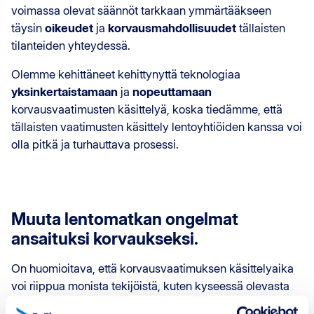
voimassa olevat säännöt tarkkaan ymmärtääkseen
täysin
oikeudet
ja
korvausmahdollisuudet
tällaisten
tilanteiden yhteydessä.
Olemme kehittäneet kehittynyttä teknologiaa
yksinkertaistamaan
ja
nopeuttamaan
korvausvaatimusten käsittelyä, koska tiedämme, että
tällaisten vaatimusten käsittely lentoyhtiöiden kanssa voi
olla pitkä ja turhauttava prosessi.
Muuta lentomatkan ongelmat
ansaituksi korvaukseksi.
On huomioitava, että korvausvaatimuksen käsittelyaika
voi riippua monista tekijöistä, kuten kyseessä olevasta
lentoyhtiöstä, vaatimuksen luonteesta, saatavilla olevista