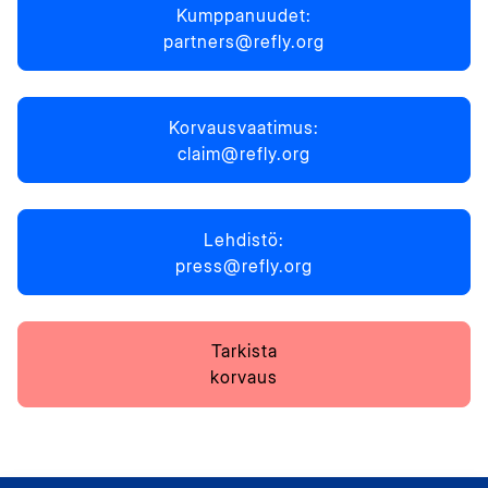
Kumppanuudet:
partners@refly.org
Korvausvaatimus:
claim@refly.org
Lehdistö:
press@refly.org
Tarkista
korvaus