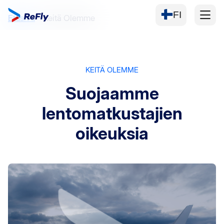
FI
Etusivu
Keitä Olemme
KEITÄ OLEMME
Suojaamme
lentomatkustajien
oikeuksia