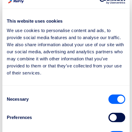
asiakirjoista ja voimassa olevien säännösten
noudattamisesta. Yleisesti ottaen korvauksen saaminen
voi kestää muutamasta viikosta useisiin kuukausiin
.
This website uses cookies
Asiantuntijatiimimme, jota motivoi
We use cookies to personalise content and ads, to
oikeudenmukaisuuden ja tasapuolisuuden intohimo
,
provide social media features and to analyse our traffic.
on perehtynyt lentoliikenteen monimutkaisiin
We also share information about your use of our site with
säännöksiin
varmistaakseen matkustajien
our social media, advertising and analytics partners who
may combine it with other information that you’ve
oikeudenmukaisen korvauksen
. Vuosien kokemus
provided to them or that they’ve collected from your use
alalta sekä vankka oikeudellinen ja taloudellinen
of their services.
tietämys varmistavat, että olemme luotettu
puolustajanne.
Olemme ylpeitä tarjotessamme
tehokasta ja
Consent
Necessary
Selection
ongelmatonta palvelua
, joka tekee korvausprosessista
nopean
ja helpon, jotta voitte keskittyä matkaanne
ilman
huolia
. Tavoitteenamme on taata kaikille asiakkaillemme
Preferences
sujuva ja ongelmaton matkakokemus.