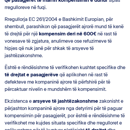
që pasagjerët të marrin kompensimin e duhur
sipas
rregulloreve në fuqi.
Rregullorja EC 261/2004 e Bashkimit Europian, për
shembull, parashikon që pasagjerët ajrorë mund të kenë
të drejtë për një
kompensim deri në 600€
në rast të
vonesave të zgjatura, anulimeve ose refuzimeve të
hipjes që nuk janë për shkak të arsyeve të
jashtëzakonshme.
Është e rëndësishme të verifikohen kushtet specifike dhe
të drejtat e pasagjerëve
që aplikohen në rast të
defekteve me kompaninë ajrore të përfshirë për të
përcaktuar nivelin e mundshëm të kompensimit.
Ekzistenca e
arsyeve të jashtëzakonshme
zakonisht e
përjashton kompaninë ajrore nga detyrimi për të paguar
kompensimin për pasagjerët, por është e rëndësishme të
verifikohet me kujdes situata specifike dhe rregulloret e