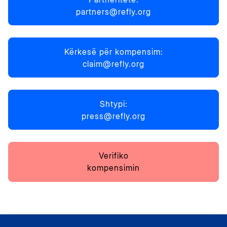
partners@refly.org
Kërkesë për kompensim:
claim@refly.org
Shtypi:
press@refly.org
Verifiko
kompensimin