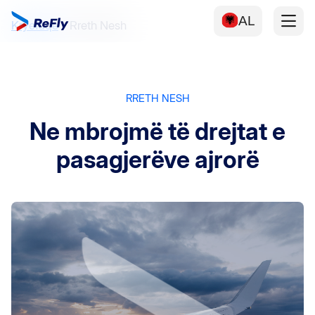
AL
Kryefaqe
Rreth Nesh
RRETH NESH
Ne mbrojmë të drejtat e
pasagjerëve ajrorë