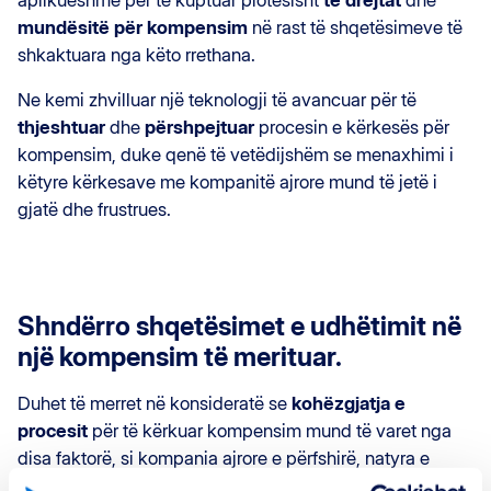
aplikueshme për të kuptuar plotësisht
të drejtat
dhe
mundësitë për kompensim
në rast të shqetësimeve të
shkaktuara nga këto rrethana.
Ne kemi zhvilluar një teknologji të avancuar për të
thjeshtuar
dhe
përshpejtuar
procesin e kërkesës për
kompensim, duke qenë të vetëdijshëm se menaxhimi i
këtyre kërkesave me kompanitë ajrore mund të jetë i
gjatë dhe frustrues.
Shndërro shqetësimet e udhëtimit në
një kompensim të merituar.
Duhet të merret në konsideratë se
kohëzgjatja e
procesit
për të kërkuar kompensim mund të varet nga
disa faktorë, si kompania ajrore e përfshirë, natyra e
kërkesës, dokumentacioni i disponueshëm dhe