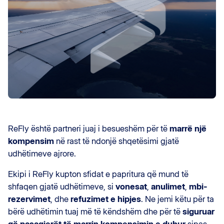
ReFly është partneri juaj i besueshëm për të
marrë një
kompensim
në rast të ndonjë shqetësimi gjatë
udhëtimeve ajrore.
Ekipi i ReFly kupton sfidat e papritura që mund të
shfaqen gjatë udhëtimeve, si
vonesat
,
anulimet
,
mbi-
rezervimet
, dhe
refuzimet e hipjes
. Ne jemi këtu për ta
bërë udhëtimin tuaj më të këndshëm dhe për të
siguruar