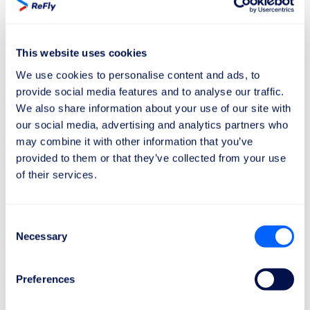
përputhshmëria me rregulloret në fuqi. Në përgjithësi,
koha e nevojshme për të marrë kompensim
mund të
variojë nga disa javë deri në disa muaj
.
This website uses cookies
We use cookies to personalise content and ads, to
Ekipi ynë i ekspertëve, i motivuar nga
pasioni për
provide social media features and to analyse our traffic.
drejtësi dhe barazi
, ka studiuar me thellësi rregulloren
We also share information about your use of our site with
komplekse të aviacionit për të
siguruar kompensimin e
our social media, advertising and analytics partners who
duhur për pasagjerët
. Me vite përvoje në këtë fushë
may combine it with other information that you’ve
dhe me njohuri të thella ligjore dhe financiare, ne
provided to them or that they’ve collected from your use
angazhohemi të jemi mbrojtësit tuaj të besuar.
of their services.
Ne krenohemi që ofrojmë një
shërbim efikas dhe pa
probleme
, me një proces të
shpejtë të kompensimit
Consent
dhe të thjeshtë për t'ju lejuar të përqendroheni në
Necessary
Selection
udhëtimin tuaj
pa shqetësime
. Qëllimi ynë është të
sigurojmë një përvojë të qetë dhe pa pengesa për të
gjithë klientët tanë.
Preferences