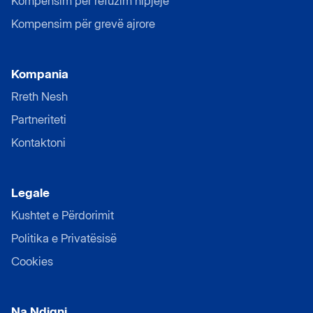
Kompensim për refuzim hipjeje
Kompensim për grevë ajrore
Kompania
Rreth Nesh
Partneriteti
Kontaktoni
Legale
Kushtet e Përdorimit
Politika e Privatësisë
Cookies
Na Ndiqni