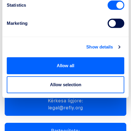
Statistics
Kontakt
Marketing
ReFly Management Limited
2nd Floor, International House, 41 The Parade, St. Helier,
Show details
Jersey, Channel Islands, JE2 3QQ
Allow all
Shërbimi për klientë:
info@refly.org
Allow selection
Kërkesa ligjore:
legal@refly.org
Partneritete: