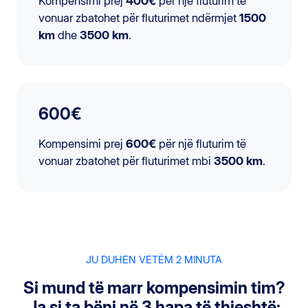
Kompensimi prej
400€
për një fluturim të
vonuar zbatohet për fluturimet ndërmjet
1500
km
dhe
3500 km
.
600€
Kompensimi prej
600€
për një fluturim të
vonuar zbatohet për fluturimet mbi
3500 km
.
JU DUHEN VETËM 2 MINUTA
Si mund të marr kompensimin tim?
Ja si ta bëni në 3 hapa të thjeshtë: