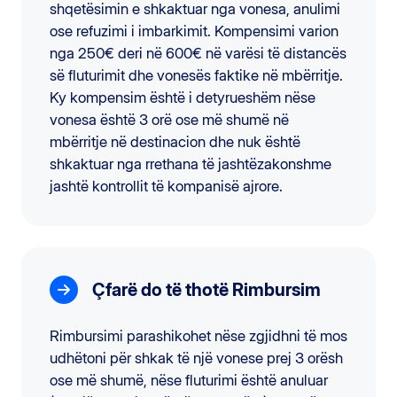
shqetësimin e shkaktuar nga vonesa, anulimi
ose refuzimi i imbarkimit. Kompensimi varion
nga 250€ deri në 600€ në varësi të distancës
së fluturimit dhe vonesës faktike në mbërritje.
Ky kompensim është i detyrueshëm nëse
vonesa është 3 orë ose më shumë në
mbërritje në destinacion dhe nuk është
shkaktuar nga rrethana të jashtëzakonshme
jashtë kontrollit të kompanisë ajrore.
Çfarë do të thotë Rimbursim
Rimbursimi parashikohet nëse zgjidhni të mos
udhëtoni për shkak të një vonese prej 3 orësh
ose më shumë, nëse fluturimi është anuluar