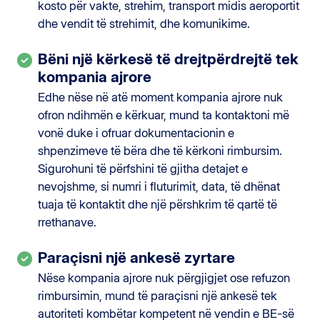
kosto për vakte, strehim, transport midis aeroportit
dhe vendit të strehimit, dhe komunikime.
Bëni një kërkesë të drejtpërdrejtë tek
kompania ajrore
Edhe nëse në atë moment kompania ajrore nuk
ofron ndihmën e kërkuar, mund ta kontaktoni më
vonë duke i ofruar dokumentacionin e
shpenzimeve të bëra dhe të kërkoni rimbursim.
Sigurohuni të përfshini të gjitha detajet e
nevojshme, si numri i fluturimit, data, të dhënat
tuaja të kontaktit dhe një përshkrim të qartë të
rrethanave.
Paraçisni një ankesë zyrtare
Nëse kompania ajrore nuk përgjigjet ose refuzon
rimbursimin, mund të paraçisni një ankesë tek
autoriteti kombëtar kompetent në vendin e BE-së