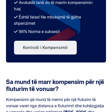
Avokatët tanë do të marrin kompensimin
tuaj
Është falas! Ne mbulojmë të gjitha
shpenzimet
98% Norma e suksesit
Kontrolli i Kompensimit
Sa mund të marr kompensim për një
fluturim të vonuar?
Kompensimi që mund të merrni për një fluturim të
vonuar varet nga distanca e fluturimit dhe kohëzgjatja
e vonesës dhe varion ndërmjet
250€
,
400€
dhe