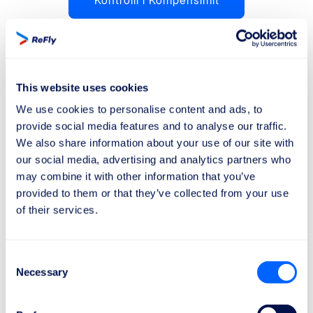
Kontrolli i Kompensimit
Njohja e të drejtave tuaja në rast të
This website uses cookies
vonesës së fluturimit, ju ndihmon të
përjetoni më mirë udhëtimin!
We use cookies to personalise content and ads, to
provide social media features and to analyse our traffic.
Të drejtat e pasagjerëve ajrorë në rast të
We also share information about your use of our site with
our social media, advertising and analytics partners who
vonesës së fluturimit brenda Bashkimit
may combine it with other information that you’ve
Evropian janë të rregulluara nga Rregullorja
provided to them or that they’ve collected from your use
(KE) nr. 261/2004. Këtu është një listë e të
of their services.
drejtave kryesore:
Consent
E Drejta për Informim
Necessary
Selection
Kompanitë ajrore janë të detyruara të informojnë
pasagjerët për të drejtat e tyre në rast të vonesave.