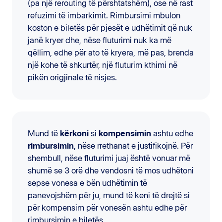
(pa një rerouting të përshtatshëm), ose në rast
refuzimi të imbarkimit. Rimbursimi mbulon
koston e biletës për pjesët e udhëtimit që nuk
janë kryer dhe, nëse fluturimi nuk ka më
qëllim, edhe për ato të kryera, më pas, brenda
një kohe të shkurtër, një fluturim kthimi në
pikën origjinale të nisjes.
Mund të
kërkoni
si
kompensimin
ashtu edhe
rimbursimin
, nëse rrethanat e justifikojnë. Për
shembull, nëse fluturimi juaj është vonuar më
shumë se 3 orë dhe vendosni të mos udhëtoni
sepse vonesa e bën udhëtimin të
panevojshëm për ju, mund të keni të drejtë si
për kompensim për vonesën ashtu edhe për
rimbursimin e biletës.