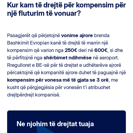
Kur kam të drejtë për kompensim për
një fluturim të vonuar?
Pasagjerët që përjetojnë
vonime ajrore
brenda
Bashkimit Evropian kanë të drejtë të marrin një
kompensim që varion nga
250€
deri në
600€
, si dhe
të përfitojnë nga
shërbimet ndihmëse
në aeroport.
Rregulloret e BE-së për të drejtat e udhëtarëve ajrorë
përcaktojnë që kompanitë ajrore duhet të paguajnë një
kompensim për vonesa më të gjata se 3 orë
, me
kusht që përgjegjësia për vonesën t'i atribuohet
drejtpërdrejt kompanisë.
Ne njohim të drejtat tuaja