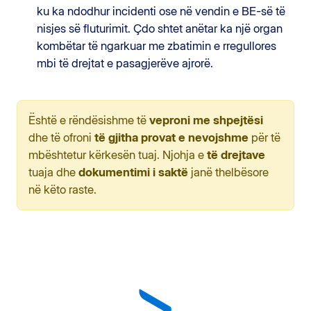
ku ka ndodhur incidenti ose në vendin e BE-së të
nisjes së fluturimit. Çdo shtet anëtar ka një organ
kombëtar të ngarkuar me zbatimin e rregullores
mbi të drejtat e pasagjerëve ajrorë.
Është e rëndësishme të
veproni me shpejtësi
dhe të ofroni
të gjitha provat e nevojshme
për të
mbështetur kërkesën tuaj. Njohja e
të drejtave
tuaja dhe
dokumentimi i saktë
janë thelbësore
në këto raste.