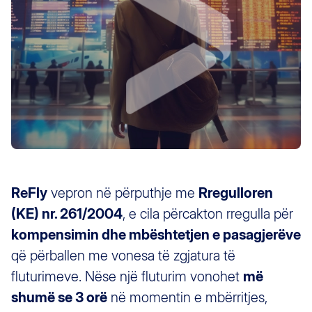
ReFly
vepron në përputhje me
Rregulloren
(KE) nr. 261/2004
, e cila përcakton rregulla për
kompensimin dhe mbështetjen e pasagjerëve
që përballen me vonesa të zgjatura të
fluturimeve. Nëse një fluturim vonohet
më
shumë se 3 orë
në momentin e mbërritjes,