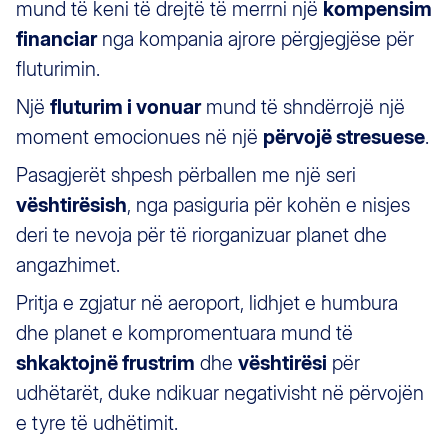
mund të keni të drejtë të merrni një
kompensim
financiar
nga kompania ajrore përgjegjëse për
fluturimin.
Një
fluturim i vonuar
mund të shndërrojë një
moment emocionues në një
përvojë stresuese
.
Pasagjerët shpesh përballen me një seri
vështirësish
, nga pasiguria për kohën e nisjes
deri te nevoja për të riorganizuar planet dhe
angazhimet.
Pritja e zgjatur në aeroport, lidhjet e humbura
dhe planet e kompromentuara mund të
shkaktojnë frustrim
dhe
vështirësi
për
udhëtarët, duke ndikuar negativisht në përvojën
e tyre të udhëtimit.