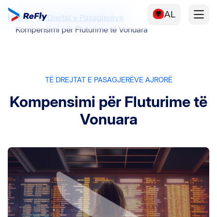
AL
Home
Të Drejtat e Pasagjerëve
Kompensimi për Fluturime të Vonuara
TË DREJTAT E PASAGJERËVE AJRORË
Kompensimi për Fluturime të
Vonuara