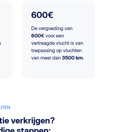
600€
De vergoeding van
600€
voor een
n
vertraagde vlucht is van
toepassing op vluchten
van meer dan
3500 km
.
NUTEN
ie verkrijgen?
dige stappen: