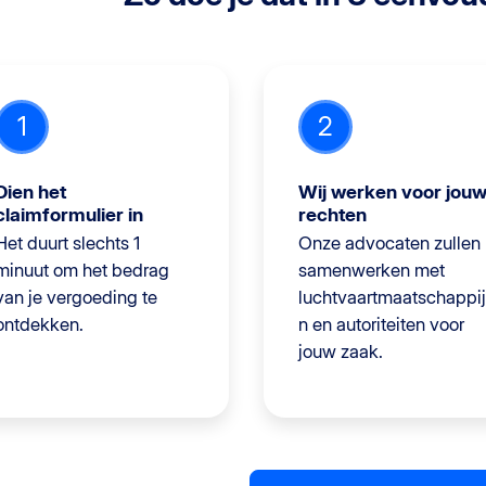
1
2
Dien het
Wij werken voor jou
claimformulier in
rechten
Het duurt slechts 1
Onze advocaten zullen
minuut om het bedrag
samenwerken met
van je vergoeding te
luchtvaartmaatschappi
ontdekken.
n en autoriteiten voor
jouw zaak.