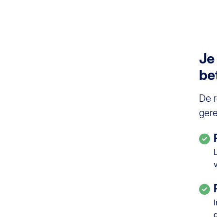
Je
be
De r
gere