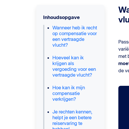
Wa
Inhoudsopgave
vl
Wanneer heb ik recht
op compensatie voor
een vertraagde
Pass
vlucht?
vari
met 
Hoeveel kan ik
krijgen als
moet
vergoeding voor een
de ve
vertraagde vlucht?
Hoe kan ik mijn
compensatie
verkrijgen?
Je rechten kennen,
helpt je een betere
reiservaring te
hebben!