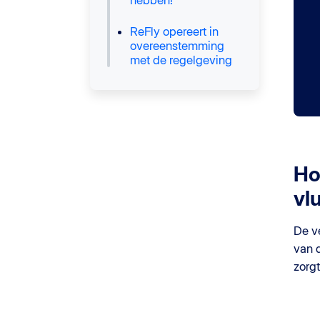
ReFly opereert in
overeenstemming
met de regelgeving
Ho
vl
De ve
van d
zorg