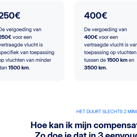
250€
400€
De vergoeding van
De vergoeding van
250€
voor een
400€
voor een
vertraagde vlucht is
vertraagde vlucht is va
specifiek van toepassing
toepassing op vluchten
op vluchten van minder
tussen de
1500 km
en
dan
1500 km
.
3500 km
.
HET DUURT SLECHTS 2 MI
Hoe kan ik mijn compensat
Zo doe je dat in 3 eenvou