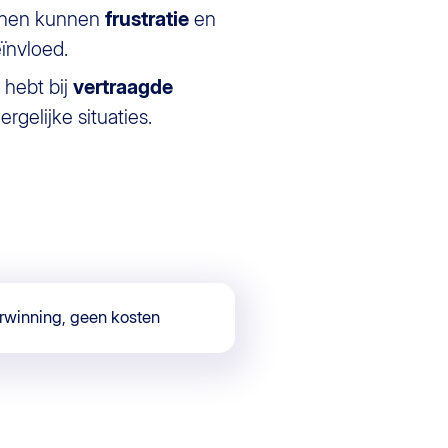
annen kunnen
frustratie
en
ïnvloed.
 hebt bij
vertraagde
gelijke situaties.
rwinning, geen kosten