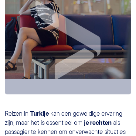
Reizen in
Turkije
kan een geweldige ervaring
zijn, maar het is essentieel om
je rechten
als
passagier te kennen om onverwachte situaties