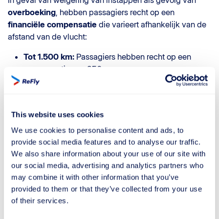
overboeking
, hebben passagiers recht op een
financiële compensatie
die varieert afhankelijk van de
afstand van de vlucht:
Tot 1.500 km:
Passagiers hebben recht op een
compensatie van 250 euro.
Tussen 1.500 en 3.500 km:
Passagiers hebben
recht op een compensatie van 400 euro.
Meer dan 3.500 km:
Passagiers hebben recht op
This website uses cookies
een compensatie van 600 euro.
We use cookies to personalise content and ads, to
provide social media features and to analyse our traffic.
Daarnaast moet de luchtvaartmaatschappij
bijstand
We also share information about your use of our site with
verlenen
, inclusief
maaltijden
,
dranken
en
our social media, advertising and analytics partners who
accommodatie
indien nodig. Passagiers kunnen kiezen
may combine it with other information that you’ve
tussen een
volledige terugbetaling van het ticket
of
provided to them or that they’ve collected from your use
een
alternatieve vlucht
naar de eindbestemming.
of their services.