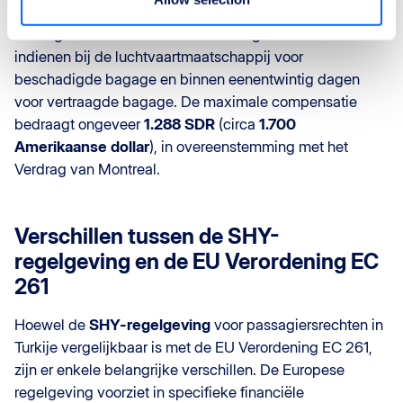
voor
verloren
,
beschadigde
of
vertraagde
bagage.
Passagiers moeten binnen zeven dagen een klacht
indienen bij de luchtvaartmaatschappij voor
beschadigde bagage en binnen eenentwintig dagen
voor vertraagde bagage. De maximale compensatie
bedraagt ongeveer
1.288 SDR
(circa
1.700
Amerikaanse dollar
), in overeenstemming met het
Verdrag van Montreal.
Verschillen tussen de
SHY-
regelgeving
en de EU Verordening EC
261
Hoewel de
SHY-regelgeving
voor passagiersrechten in
Turkije vergelijkbaar is met de EU Verordening EC 261,
zijn er enkele belangrijke verschillen. De Europese
regelgeving voorziet in specifieke financiële