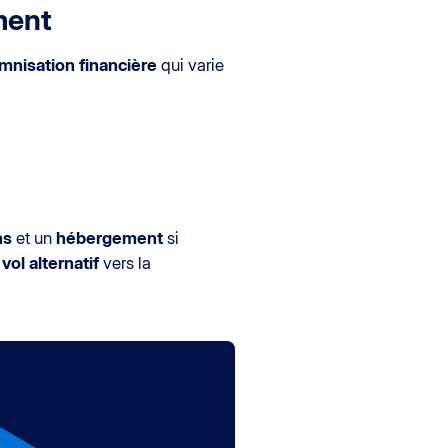
ment
mnisation financière
qui varie
ns
et un
hébergement
si
n
vol alternatif
vers la