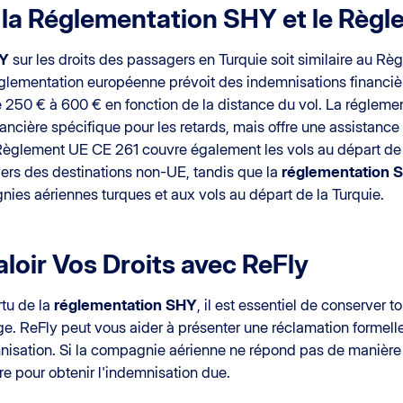
 la
Réglementation SHY
et le Règ
HY
sur les droits des passagers en Turquie soit similaire au Rè
églementation européenne prévoit des indemnisations financièr
e 250 € à 600 € en fonction de la distance du vol. La régleme
nancière spécifique pour les retards, mais offre une assistan
Règlement UE CE 261 couvre également les vols au départ de 
ers des destinations non-UE, tandis que la
réglementation 
ies aériennes turques et aux vols au départ de la Turquie.
oir Vos Droits avec ReFly
rtu de la
réglementation SHY
, il est essentiel de conserver to
e. ReFly peut vous aider à présenter une réclamation formell
mnisation. Si la compagnie aérienne ne répond pas de manièr
e pour obtenir l'indemnisation due.