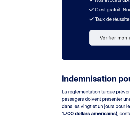
C'est gratuit! No
Taux de réussit
Vérifier mon
Indemnisation p
La réglementation turque prévo
passagers doivent présenter un
dans les vingt et un jours pour
1.700 dollars américains
), con