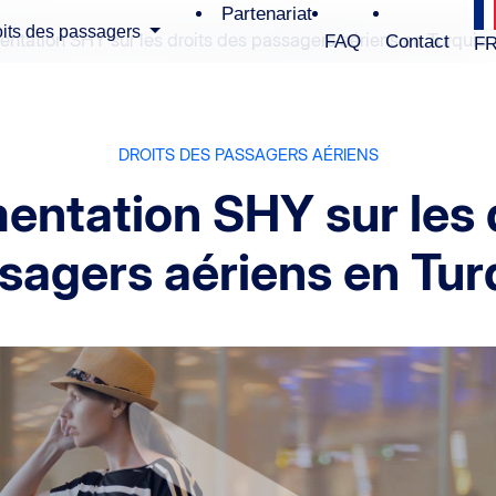
Partenariat
its des passagers
entation SHY sur les droits des passagers aériens en Turquie
FAQ
Contact
F
DROITS DES PASSAGERS AÉRIENS
entation SHY sur les 
sagers aériens en Tur