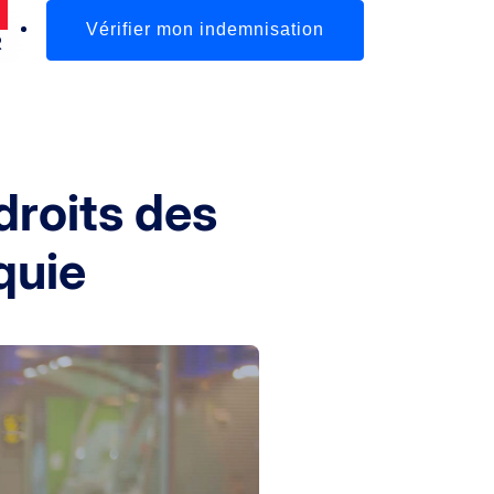
Vérifier mon indemnisation
R
droits des
quie