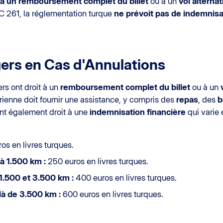
t à un remboursement complet du billet
ou à un
vol alternat
C 261, la réglementation turque
ne prévoit pas de indemnisa
gers en Cas d'Annulations
ers ont droit à un
remboursement complet du billet
ou à un
rienne doit fournir une assistance, y compris des
repas
, des
b
nt également droit à une
indemnisation financière
qui varie 
os en livres turques.
à 1.500 km :
250 euros en livres turques.
1.500 et 3.500 km :
400 euros en livres turques.
là de 3.500 km :
600 euros en livres turques.