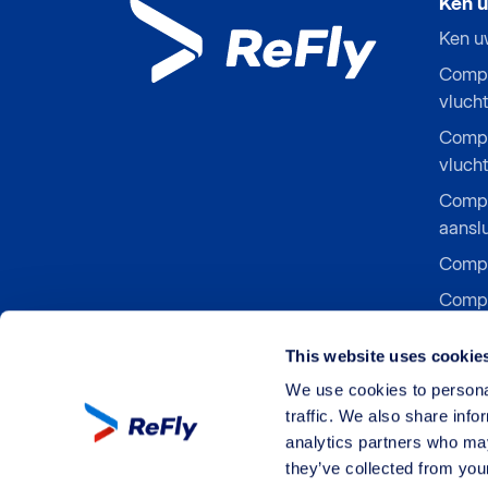
Ken u
Ken u
Compe
vlucht
Compe
vlucht
Compe
aanslu
Compe
Compe
instap
This website uses cookie
Compe
luchtv
We use cookies to personal
traffic. We also share info
analytics partners who may
they’ve collected from your