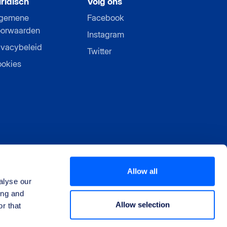
ridisch
Volg ons
lgemene
Facebook
orwaarden
Instagram
ivacybeleid
Twitter
okies
Allow all
alyse our
ing and
Allow selection
r that