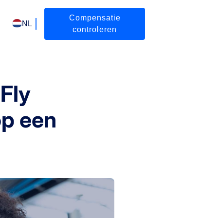
Compensatie
NL
controleren
Fly
op een