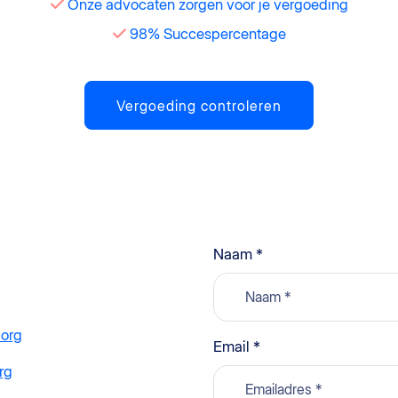
Onze advocaten zorgen voor je vergoeding
98% Succespercentage
Vergoeding controleren
Naam *
.org
Email *
rg