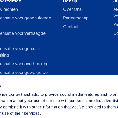
w rechten
Bedrijf
Ju
w rechten
Over Ons
A
Vo
nsatie voor geannuleerde
Partnerschap
Pr
Contact
nsatie voor vertraagde
Co
nsatie voor gemiste
iting
nsatie voor overboeking
nsatie voor geweigerde
s
nsatie voor
aartstaking
ise content and ads, to provide social media features and to an
rmation about your use of our site with our social media, advertis
 combine it with other information that you’ve provided to them o
 use of their services.