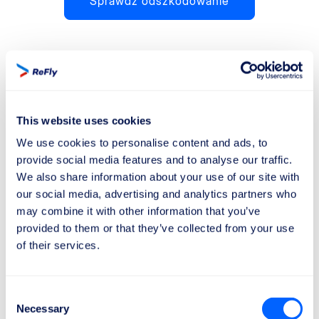
Sprawdź odszkodowanie
Znajomość swoich praw w
przypadku opóźnienia lotu pomaga
lepiej przeżyć podróż!
This website uses cookies
We use cookies to personalise content and ads, to
Prawa pasażerów lotniczych w przypadku
provide social media features and to analyse our traffic.
opóźnienia lotu w Unii Europejskiej są
We also share information about your use of our site with
regulowane przez Rozporządzenie (WE) nr
our social media, advertising and analytics partners who
261/2004. Oto lista głównych praw:
may combine it with other information that you’ve
provided to them or that they’ve collected from your use
of their services.
Prawo do informacji
Linie lotnicze są zobowiązane do informowania
pasażerów o ich prawach w przypadku opóźnień.
Consent
Necessary
Selection