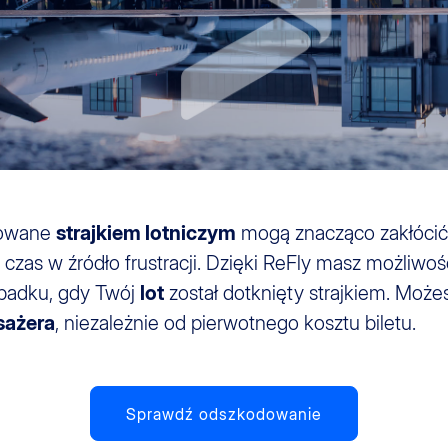
dowane
strajkiem lotniczym
mogą znacząco zakłócić 
czas w źródło frustracji. Dzięki ReFly masz możliwo
padku, gdy Twój
lot
został dotknięty strajkiem. Moż
sażera
, niezależnie od pierwotnego kosztu biletu.
Sprawdź odszkodowanie