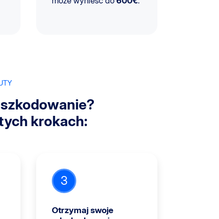
może wynieść do
600€
.
UTY
dszkodowanie?
stych krokach:
3
Otrzymaj swoje