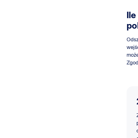
Il
po
Odsz
wejśc
może 
Zgod