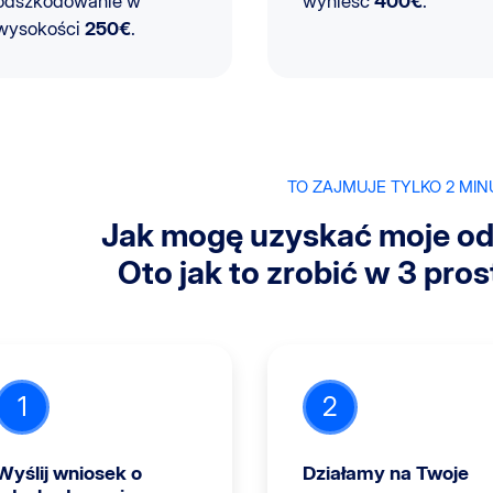
odszkodowanie w
wynieść
400€
.
wysokości
250€
.
TO ZAJMUJE TYLKO 2 MIN
Jak mogę uzyskać moje o
Oto jak to zrobić w 3 pro
1
2
Wyślij wniosek o
Działamy na Twoje