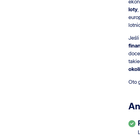
ekon
loty
,
euro
lotn
Jeśli
fin
doce
takie
okol
Oto 
An