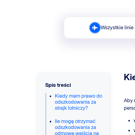
Wszystkie linie 
Ki
Spis treści
Kiedy mam prawo do
Aby 
odszkodowania za
strajk lotniczy?
pers
Ile mogę otrzymać
odszkodowania za
odmowę wejścia na