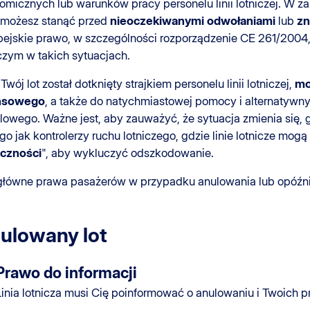
omicznych lub warunków pracy personelu linii lotniczej. W z
 możesz stanąć przed
nieoczekiwanymi odwołaniami
lub
zn
pejskie prawo, w szczególności rozporządzenie CE 261/2004
iczym w takich sytuacjach.
 Twój lot został dotknięty strajkiem personelu linii lotniczej,
mo
ansowego
, a także do natychmiastowej pomocy i alternatywny
lowego. Ważne jest, aby zauważyć, że sytuacja zmienia się, 
go jak kontrolerzy ruchu lotniczego, gdzie linie lotnicze mog
iczności
", aby wykluczyć odszkodowanie.
główne prawa pasażerów w przypadku anulowania lub opóźnien
ulowany lot
Prawo do informacji
Linia lotnicza musi Cię poinformować o anulowaniu i Twoich 