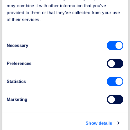
may combine it with other information that you’ve
provided to them or that they’ve collected from your use
DOAR 2 MINUTE
of their services.
Cum pot obține despăgubirea mea?
Iată cum în 3 pași simpli:
Consent
Necessary
Selection
Preferences
1
Statistics
Trimite cererea de despăgubire
Ai nevoie de doar 1 minut pentru a afla
Marketing
valoarea despăgubirii tale.
Show details