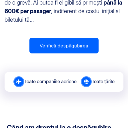
de o grevă. Ai putea fi eligibil să primești
până la
600€ per pasager
, indiferent de costul inițial al
biletului tău.
Verifică despăgubirea
Toate companiile aeriene
Toate țările
Când am dreptul la o despăgubire