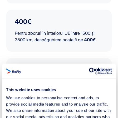
400€
Pentru zboruri în interiorul UE între 1500 și
3500 km, despăgubirea poate fi de
400€
.
600€
Pentru zboruri din afara UE mai lungi de 3500
km, despăgubirea poate ajunge până la
This website uses cookies
600€
.
We use cookies to personalise content and ads, to
provide social media features and to analyse our traffic.
We also share information about your use of our site with
our social media, advertising and analytics partners who