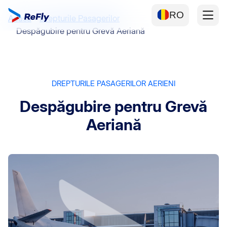
RO
Acasă
Drepturile Pasagerilor
Despăgubire pentru Grevă Aeriană
DREPTURILE PASAGERILOR AERIENI
Despăgubire pentru Grevă
Aeriană