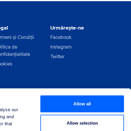
gal
Urmărește-ne
rmeni și Condiții
Facebook
litica de
Instagram
nfidențialitate
Twitter
okies
Allow all
alyse our
ing and
Allow selection
r that