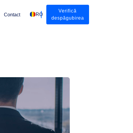
Verifică
RO
Contact
despăgubirea