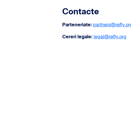
Contacte
Parteneriate:
partners@refly.or
Cereri legale:
legal@refly.org