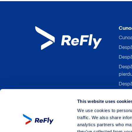
Cunoa
Cunoaș
Despă
Despăg
Despă
pierd
Despă
Despă
refuza
This website uses cookie
Despă
We use cookies to personal
traffic. We also share info
analytics partners who may
they’ve collected from your