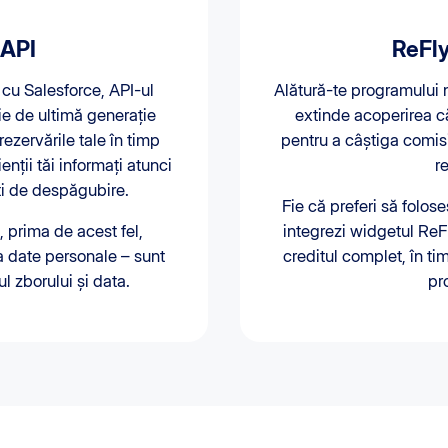
 API
ReFly
 cu Salesforce, API-ul
Alătură-te programului n
ie de ultimă generație
extinde acoperirea că
rezervările tale în timp
pentru a câștiga comis
ienții tăi informați atunci
r
ți de despăgubire.
Fie că preferi să folose
 prima de acest fel,
integrezi widgetul ReFl
ta date personale – sunt
creditul complet, în t
 zborului și data.
pr