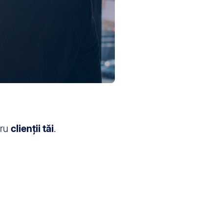
tru
clienții tăi
.