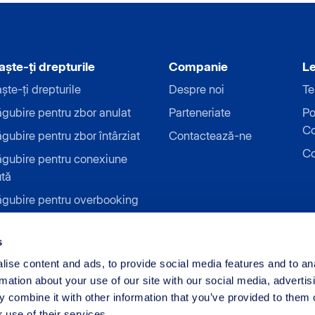
ște-ți drepturile
Companie
Le
te-ți drepturile
Despre noi
Te
gubire pentru zbor anulat
Parteneriate
Po
Co
ubire pentru zbor întârziat
Contactează-ne
Co
gubire pentru conexiune
ută
gubire pentru overbooking
gubire pentru îmbarcare
tă
s
gubire pentru grevă aeriană
ise content and ads, to provide social media features and to an
rmation about your use of our site with our social media, advertis
 combine it with other information that you’ve provided to them o
 use of their services.