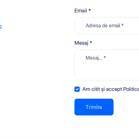
Email *
g
Mesaj *
Am citit și accept Politic
Trimite