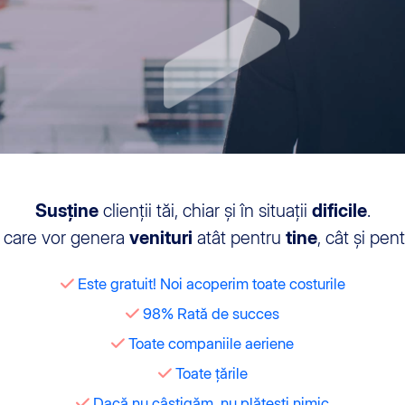
Susține
clienții tăi, chiar și în situații
dificile
.
care vor genera
venituri
atât pentru
tine
, cât și pen
Este gratuit! Noi acoperim toate costurile
98% Rată de succes
Toate companiile aeriene
Toate țările
Dacă nu câștigăm, nu plătești nimic