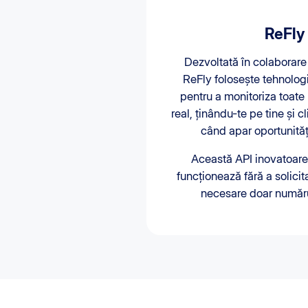
ReFly
Dezvoltată în colaborare
ReFly folosește tehnolog
pentru a monitoriza toate 
real, ținându-te pe tine și cl
când apar oportunită
Această API inovatoare,
funcționează fără a solici
necesare doar numărul