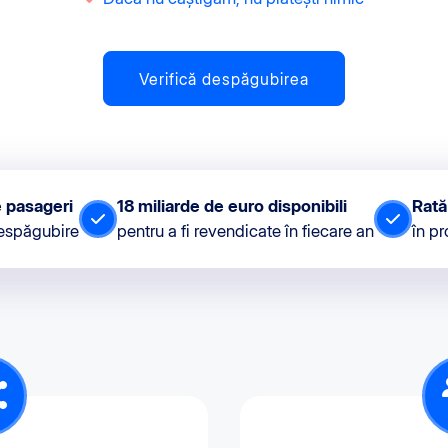
Verifică despăgubirea
e pasageri
18 miliarde de euro disponibili
Rată
despăgubire
pentru a fi revendicate în fiecare an
în pr