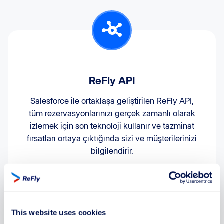
ReFly API
Salesforce ile ortaklaşa geliştirilen ReFly API,
tüm rezervasyonlarınızı gerçek zamanlı olarak
izlemek için son teknoloji kullanır ve tazminat
fırsatları ortaya çıktığında sizi ve müşterilerinizi
bilgilendirir.
Bu yenilikçi API, türünün ilk örneğidir ve
herhangi bir kişisel veri gerektirmez – sadece
uçuş numarası ve tarih yeterlidir.
This website uses cookies