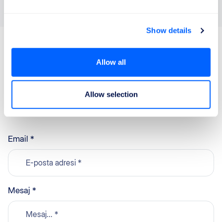
Show details
Allow all
İletişim
Ortaklık:
partners@refly.org
Allow selection
Yasal talepler:
legal@refly.org
Email *
Mesaj *