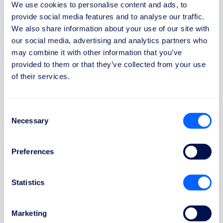
We use cookies to personalise content and ads, to
provide social media features and to analyse our traffic.
We also share information about your use of our site with
our social media, advertising and analytics partners who
may combine it with other information that you’ve
provided to them or that they’ve collected from your use
of their services.
ReFly Ortaklığı
Daha fazla yolcuya ulaşmak ve başarılı her
Consent
talep için komisyon kazanmak adına ortaklık
Necessary
Selection
programımıza katılın.
İster bir ortaklık bağlantısı kullanmayı tercih
Preferences
edin, ister ReFly widget'ını web sitenize entegre
edin, tüm çalışmaları biz üstlenirken siz tam
Statistics
kredi alırsınız!
Marketing