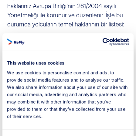
haklarınız Avrupa Birliği'nin 261/2004 sayılı
Yönetmeliği ile korunur ve düzenlenir. İşte bu
durumda yolcuların temel haklarının bir listesi:
Bilgilendirme Hakkı
Havayolları, yolcuları gecikmeler durumunda
hakları konusunda bilgilendirmek zorundadır.
This website uses cookies
Yardım Hakkı
We use cookies to personalise content and ads, to
provide social media features and to analyse our traffic.
Bekleme süresine orantılı yiyecek ve içecek
We also share information about your use of our site with
sağlanması.
our social media, advertising and analytics partners who
İki telefon görüşmesi, faks mesajı veya e-posta
may combine it with other information that you’ve
gönderimi.
provided to them or that they’ve collected from your use
Konaklama ve havaalanı ile konaklama yeri
of their services.
arasında ulaşım sağlanması, bir veya daha fazla
gece kalınması gerekiyorsa veya planlanan