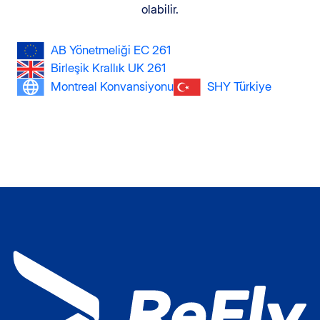
olabilir.
AB Yönetmeliği EC 261
Birleşik Krallık UK 261
Montreal Konvansiyonu
SHY Türkiye