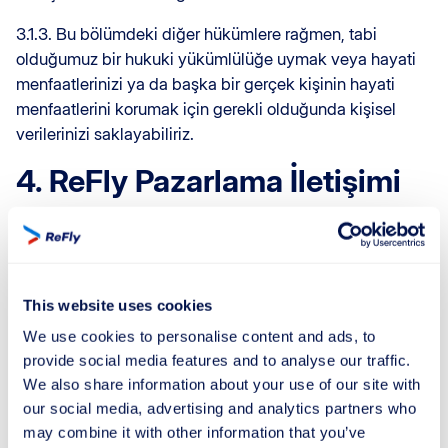
3.1.3. Bu bölümdeki diğer hükümlere rağmen, tabi
olduğumuz bir hukuki yükümlülüğe uymak veya hayati
menfaatlerinizi ya da başka bir gerçek kişinin hayati
menfaatlerini korumak için gerekli olduğunda kişisel
verilerinizi saklayabiliriz.
4. ReFly Pazarlama İletişimi
4.1 ReFly olarak en güncel gelişmelerimiz ve
hizmetlerimiz hakkında sizi e-posta ve/veya SMS
yoluyla bilgilendirmek isteriz. Mevcut bir
müşterimizseniz ve herhangi bir itirazda
This website uses cookies
bulunmadıysanız, ilginizi çekebilecek diğer tekliflerimiz
We use cookies to personalise content and ads, to
hakkında da bilgi paylaşabiliriz.
provide social media features and to analyse our traffic.
We also share information about your use of our site with
Pazarlama mesajlarımızı almaktan vazgeçmek isterseniz
our social media, advertising and analytics partners who
aşağıdaki seçeneklere sahipsiniz:
may combine it with other information that you’ve