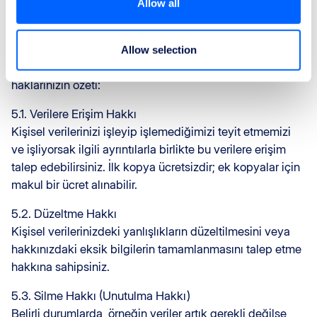
Allow all
ReFly – Veri Haklarınız
ReFly'da, veri haklarınıza ve gizliliğinize önem veririz.
Veri koruma mevzuatı kapsamında sahip olduğunuz
Allow selection
haklardan haberdar olmanızı isteriz. İşte temel
haklarınızın özeti:
5.1. Verilere Erişim Hakkı
Kişisel verilerinizi işleyip işlemediğimizi teyit etmemizi
ve işliyorsak ilgili ayrıntılarla birlikte bu verilere erişim
talep edebilirsiniz. İlk kopya ücretsizdir; ek kopyalar için
makul bir ücret alınabilir.
5.2. Düzeltme Hakkı
Kişisel verilerinizdeki yanlışlıkların düzeltilmesini veya
hakkınızdaki eksik bilgilerin tamamlanmasını talep etme
hakkına sahipsiniz.
5.3. Silme Hakkı (Unutulma Hakkı)
Belirli durumlarda, örneğin veriler artık gerekli değilse