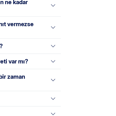
in ne kadar
nıt vermezse
r?
eti var mı?
 bir zaman