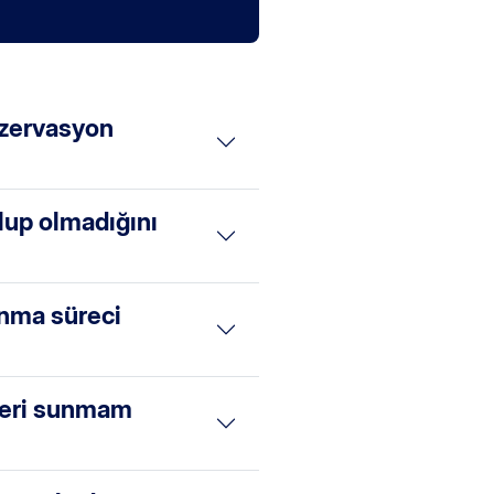
ezervasyon
lup olmadığını
unma süreci
ileri sunmam