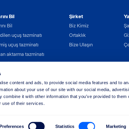
ını Bil
Şirket
Ya
ını Bil
Biz Kimiz
Şa
edilen uçuş tazminatı
Ortaklık
Gi
miş uçuş tazminatı
Bize Ulaşın
Çe
lan aktarma tazminatı
ooking uçuş tazminatı
 alınmama tazminatı
s
lık grevi tazminatı
ise content and ads, to provide social media features and to an
rmation about your use of our site with our social media, advertis
 combine it with other information that you’ve provided to them o
 use of their services.
mited
Preferences
Statistics
Marketing