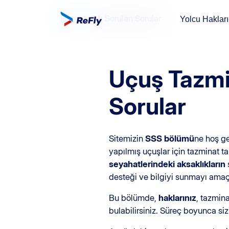
Home
Sık Sorulan Sorular
Yolcu Haklar
Uçuş Tazmin
Sorular
Sitemizin
SSS bölümü
ne hoş ge
yapılmış uçuşlar için tazminat tal
seyahatlerindeki aksaklıkların
s
desteği ve bilgiyi sunmayı amaç
Bu bölümde,
haklarınız
, tazmina
bulabilirsiniz. Süreç boyunca si