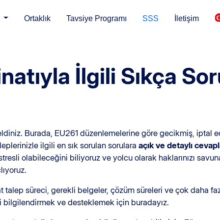
ı
Ortaklık
Tavsiye Programı
SSS
İletişim
atıyla İlgili Sıkça So
ldiniz. Burada, EU261 düzenlemelerine göre gecikmiş, iptal e
eplerinizle ilgili en sık sorulan sorulara
açık ve detaylı cevapl
tresli olabileceğini biliyoruz ve yolcu olarak haklarınızı savun
lıyoruz.
t talep süreci, gerekli belgeler, çözüm süreleri ve çok daha fazla
zi bilgilendirmek ve desteklemek için buradayız.