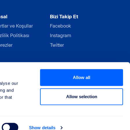
sal
Bizi Takip Et
rtlar ve Koşullar
Facebook
zlilik Politikası
Instagram
rezler
Twitter
Allow all
alyse our
ing and
Allow selection
r that
Show details