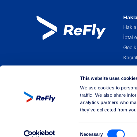
Haklar
Haklar
İptal 
Gecik
Kaçırı
Overb
Uçağa
This website uses cookie
Havacı
We use cookies to personal
traffic. We also share info
analytics partners who may
they’ve collected from your
©
Tüm hakları saklıdır ReFly Management Li
Consent
Necessary