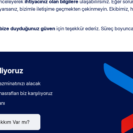
 inceleyerek
ihtiyacınız olan bilgilere
ulaşabilirsiniz. Eğer so
arsanız, bizimle iletişime geçmekten çekinmeyin. Ekibimiz, ha
bize duyduğunuz güven
için teşekkür ederiz. Süreç boyunc
iliyoruz
azminatınızı alacak
srafları biz karşılıyoruz
anı
kkım Var mı?