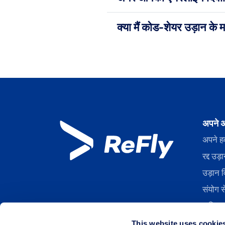
क्या मैं कोड-शेयर उड़ान के म
अपने अ
अपने हव
रद्द उड
उड़ान व
संयोग स
अधिक ब
बोर्डिं
This website uses cookie