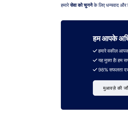
हमारे
सेवा को चुनने
के लिए धन्यवाद और
हम आपके अधिक
हमारे वकील आपका 
यह मुफ़्त है! हम सभ
98% सफलता द
मुआवज़े की जा