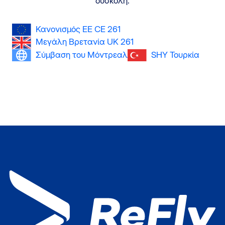
δύσκολη.
Κανονισμός ΕΕ CE 261
Μεγάλη Βρετανία UK 261
Σύμβαση του Μόντρεαλ
SHY Τουρκία