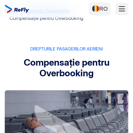
RO
Home
Drepturile Pasagerilor
Compensație pentru Overbooking
DREPTURILE PASAGERILOR AERIENI
Compensație pentru
Overbooking