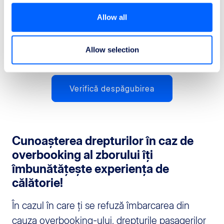
De îndată ce vom câștiga cazul, vei primi
Allow all
banii în contul tău bancar.
Allow selection
Verifică despăgubirea
Cunoașterea drepturilor în caz de
overbooking al zborului îți
îmbunătățește experiența de
călătorie!
În cazul în care ți se refuză îmbarcarea din
cauza overbooking-ului, drepturile pasagerilor