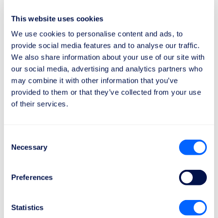
un risarcimento finanziario immediato che può
This website uses cookies
variare da 250 € a 600 €, a seconda della
distanza del volo e del ritardo all'arrivo a
We use cookies to personalise content and ads, to
destinazione causato dal rerouting.
provide social media features and to analyse our traffic.
È importante notare che il risarcimento finanziario
We also share information about your use of our site with
può essere ridotta del 50% se il rerouting offerto
our social media, advertising and analytics partners who
consente di arrivare a destinazione con un ritardo
may combine it with other information that you’ve
provided to them or that they’ve collected from your use
minimo rispetto all'orario di arrivo previsto del volo
of their services.
originariamente prenotato.
Ricordati sempre che chiedere il risarcimento
Consent
Necessary
Selection
non ti obbliga a rinunciare al rimborso del tuo
biglietto secondo il Regolamento (CE) n.
Preferences
261/2004 dell'Unione Europea. Questi due
diritti servono a scopi diversi e possono essere
Statistics
richiesti indipendentemente l'uno dall'altro, a