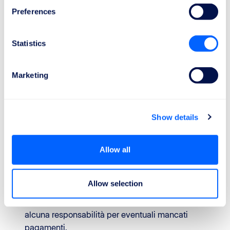
ReFly, ReFly può trattenere la quota del
Preferences
Risarcimento del volo destinata al Cliente.
Nel contesto dei conti SEPA, tutti i pagamenti sono
Statistics
effettuati tramite bonifico bancario. In caso di
trasferimenti internazionali al Cliente, eventuali
commissioni bancarie applicabili sono detratte dalla
Marketing
quota di Risarcimento del volo spettante al Cliente.
Al fine di semplificare i processi finanziari e ridurre i
costi bancari, nei casi di prenotazioni condivise o
Show details
situazioni analoghe (ad esempio genitori che
ricevono il risarcimento per conto dei figli), ReFly
Allow all
trasferisce tutti i pagamenti su un unico conto
designato, previo consenso o specifica istruzione
del Cliente. In tali casi, la persona responsabile della
Allow selection
distribuzione dei fondi ai beneficiari dovrà curarne
l’erogazione, restando inteso che ReFly non assume
alcuna responsabilità per eventuali mancati
pagamenti.