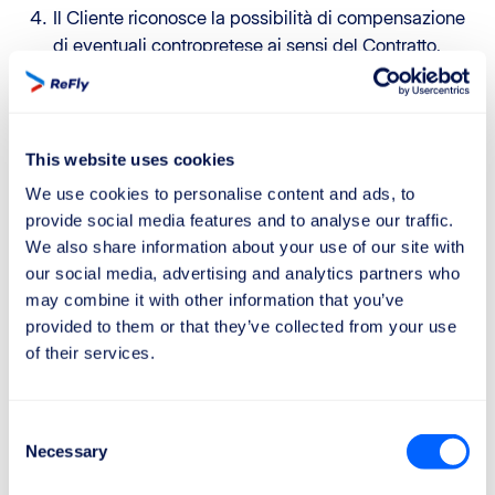
Il Cliente riconosce la possibilità di compensazione
di eventuali contropretese ai sensi del Contratto.
Nei casi in cui il Cliente fornisca consapevolmente
dati inesatti o incompleti che comportino costi
aggiuntivi per ReFly, il Cliente è tenuto a rimborsare
tali costi.
This website uses cookies
Poiché la sede legale di ReFly è situata a Jersey,
We use cookies to personalise content and ads, to
l’eventuale applicazione dell’Imposta sul Valore
provide social media features and to analyse our traffic.
Aggiunto (IVA), ove applicabile, avverrà in
We also share information about your use of our site with
conformità alla normativa vigente a Jersey e
our social media, advertising and analytics partners who
all’aliquota fiscale applicabile.
may combine it with other information that you’ve
Qualora il Cliente fornisca informazioni errate o
provided to them or that they’ve collected from your use
insufficienti per il ricevimento del Risarcimento del
of their services.
volo e ciò comporti la restituzione dei fondi a ReFly,
ReFly è autorizzata a detrarre eventuali spese
Consent
aggiuntive sostenute. Qualora il Cliente non
Necessary
Selection
corregga o non fornisca le informazioni necessarie
nonostante i solleciti e i ragionevoli tentativi di