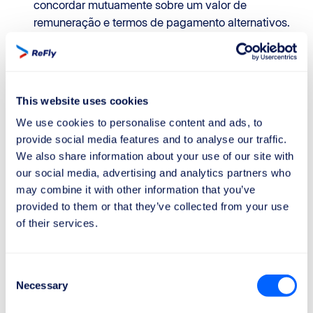
concordar mutuamente sobre um valor de
remuneração e termos de pagamento alternativos.
Se a ReFly não conseguir alcançar um acordo
transacional com a transportadora aérea em relação
à reivindicação, ou se considerar que uma ação
legal possa acelerar a recuperação da
This website uses cookies
compensação de voo de forma mais eficiente, a
We use cookies to personalise content and ads, to
ReFly reserva-se o direito de iniciar uma ação legal.
provide social media features and to analyse our traffic.
Esta ação implica um aumento na parcela da
We also share information about your use of our site with
compensação de voo atribuída à ReFly, conforme
our social media, advertising and analytics partners who
indicado na lista de preços.
may combine it with other information that you’ve
O Cliente reconhece a possibilidade de
provided to them or that they’ve collected from your use
compensação das contrarreivindicações no âmbito
of their services.
do Contrato.
Nos casos em que o Cliente forneça
intencionalmente dados imprecisos ou incompletos,
Consent
que resultem em custos adicionais para a ReFly, o
Necessary
Selection
Cliente é responsável pelo reembolso desses