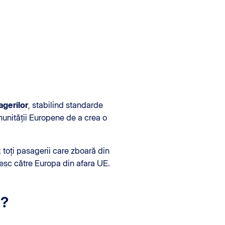
agerilor
, stabilind standarde
munității Europene de a crea o
: toți pasagerii care zboară din
resc către Europa din afara UE.
4?