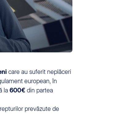
eni
care au suferit neplăceri
gulament european, în
ă la
600€
din partea
repturilor prevăzute de