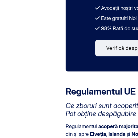
Avocații noștri 
Este gratuit! Noi
98% Rată de su
Verifică des
Regulamentul UE 2
Ce zboruri sunt acoper
Pot obține despăgubire 
Regulamentul
acoperă majorit
din și spre
Elveția
,
Islanda
și
No