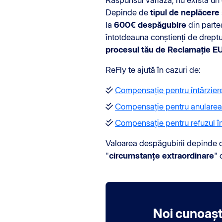
Depinde de
tipul de neplăcere
la
600€ despăgubire
din parte
întotdeauna conștienți de dreptu
procesul tău de Reclamație E
ReFly te ajută în cazuri de:
Compensație pentru întârzier
Compensație pentru anularea
Compensație pentru refuzul î
Valoarea despăgubirii depinde de
"
circumstanțe extraordinare
" 
Noi cunoașt