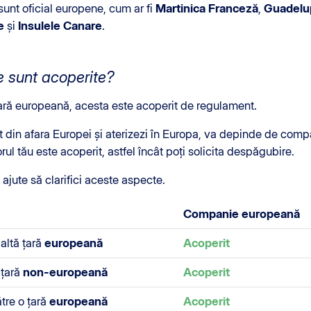
 sunt oficial europene, cum ar fi
Martinica Franceză
,
Guadelu
e
și
Insulele Canare
.
e sunt acoperite?
țară europeană, acesta este acoperit de regulament.
t din afara Europei și aterizezi în Europa, va depinde de comp
l tău este acoperit, astfel încât poți solicita despăgubire.
 ajute să clarifici aceste aspecte.
Companie europeană
altă țară
europeană
Acoperit
 țară
non-europeană
Acoperit
tre o țară
europeană
Acoperit