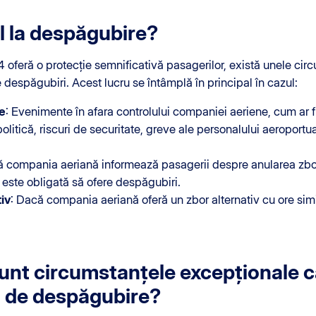
l la despăgubire?
feră o protecție semnificativă pasagerilor, există unele cir
 despăgubiri. Acest lucru se întâmplă în principal în cazul:
e
: Evenimente în afara controlului companiei aeriene, cum ar f
politică, riscuri de securitate, greve ale personalului aeroportua
ă compania aeriană informează pasagerii despre anularea zborul
este obligată să ofere despăgubiri.
iv
: Dacă compania aeriană oferă un zbor alternativ cu ore simi
unt circumstanțele excepționale c
a de despăgubire?