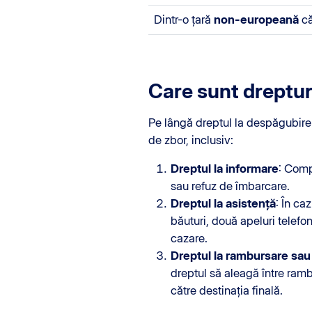
Dintr-o țară
non-europeană
că
Care sunt dreptur
Pe lângă dreptul la despăgubire 
de zbor, inclusiv:
Dreptul la informare
: Comp
sau refuz de îmbarcare.
Dreptul la asistență
: În ca
băuturi, două apeluri telefon
cazare.
Dreptul la rambursare sau 
dreptul să aleagă între ramb
către destinația finală.