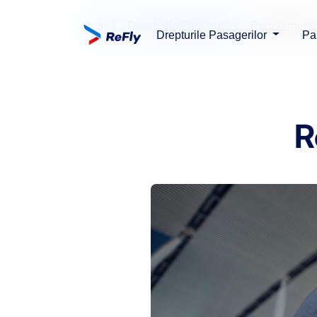
Acasă
Drepturile Pasagerilor
Regulamentu
Drepturile Pasagerilor
Par
R