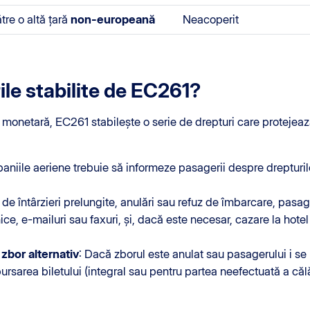
tre o altă țară
non-europeană
Neacoperit
ile stabilite de EC261?
monetară, EC261 stabilește o serie de drepturi care protejeaz
aniile aeriene trebuie să informeze pasagerii despre drepturile 
z de întârzieri prelungite, anulări sau refuz de îmbarcare, pasag
ice, e-mailuri sau faxuri, și, dacă este necesar, cazare la hotel 
zbor alternativ
: Dacă zborul este anulat sau pasagerului i se
ursarea biletului (integral sau pentru partea neefectuată a călă