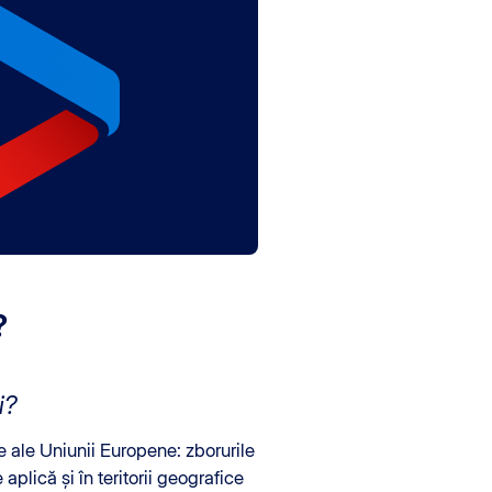
?
i?
e ale Uniunii Europene: zborurile
plică și în teritorii geografice