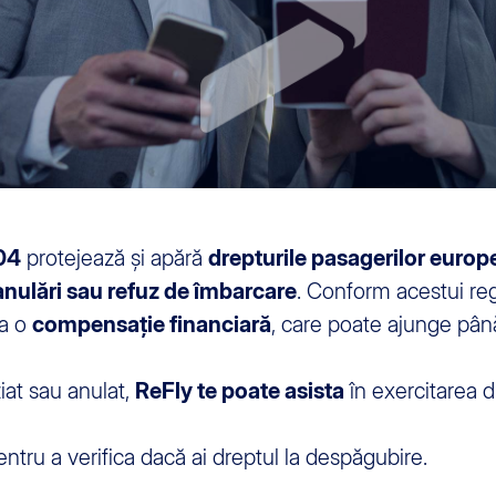
04
protejează și apără
drepturile pasagerilor europ
, anulări sau refuz de îmbarcare
. Conform acestui re
la o
compensație financiară
, care poate ajunge pân
ziat sau anulat,
ReFly te poate asista
în exercitarea d
tru a verifica dacă ai dreptul la despăgubire.