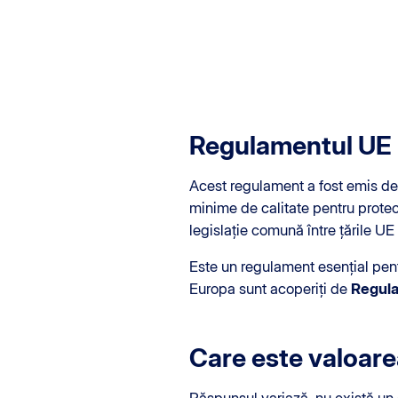
Regulamentul UE 2
Acest regulament a fost emis d
minime de calitate pentru prote
legislație comună între țările UE
Este un regulament esențial pen
Europa sunt acoperiți de
Regula
Care este valoar
Răspunsul variază, nu există un 