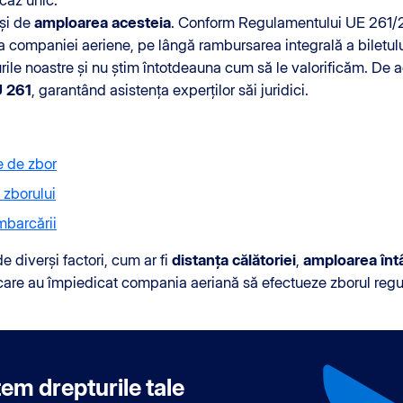
și de
amploarea acesteia
. Conform Regulamentului UE 261/2
a companiei aeriene, pe lângă rambursarea integrală a biletul
rile noastre și nu știm întotdeauna cum să le valorificăm. De 
U 261
, garantând asistența experților săi juridici.
e de zbor
 zborului
mbarcării
 diverși factori, cum ar fi
distanța călătoriei
,
amploarea întâ
care au împiedicat compania aeriană să efectueze zborul regu
em drepturile tale