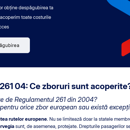
vor obține despăgubirea ta
 acoperim toate costurile
cces
păgubirea
61 04: Ce zboruri sunt acoperite
ite de Regulamentul 261 din 2004?
pentru orice zbor european sau există excepți
atea rutelor europene
. Nu se limitează doar la statele membr
rvegia
sunt, de asemenea, protejate. Drepturile pasagerilor se a