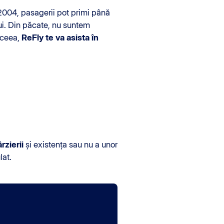
004, pasagerii pot primi până
ui. Din păcate, nu suntem
aceea,
ReFly te va asista în
rzierii
și existența sau nu a unor
lat.