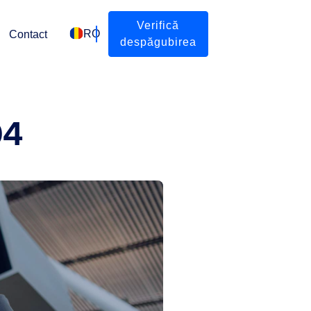
Verifică
RO
Contact
despăgubirea
04