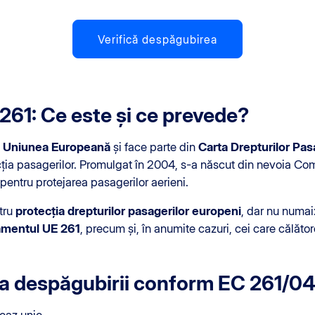
Verifică despăgubirea
61: Ce este și ce prevede?
e
Uniunea Europeană
și face parte din
Carta Drepturilor Pas
cția pasagerilor. Promulgat în 2004, s-a născut din nevoia Co
 pentru protejarea pasagerilor aerieni.
tru
protecția drepturilor pasagerilor europeni
, dar nu numai
mentul UE 261
, precum și, în anumite cazuri, cei care călăto
ea despăgubirii conform EC 261/0
caz unic.