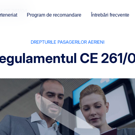
l CE 261/04
teneriat
Program de recomandare
Întrebări frecvente
DREPTURILE PASAGERILOR AERIENI
egulamentul CE 261/