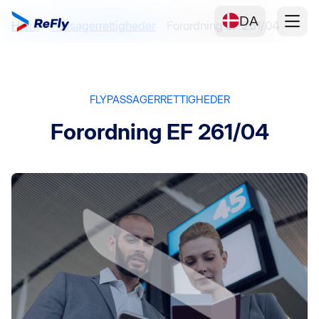
DA
Hjem
Passagerrettigheder
Forordning EF 261/04
FLYPASSAGERRETTIGHEDER
Forordning EF 261/04