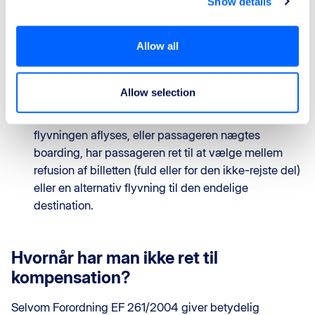
Show details
forsinkelse, aflysning eller nægtet boarding.
Ret til assistance
: I tilfælde af langvarig forsinkelse,
aflysning eller nægtet boarding har passagerer ret til
Allow all
måltider og drikkevarer, to telefonopkald, e-mails
eller faxer, og hvis nødvendigt, indkvartering på
Allow selection
hotel og transport mellem lufthavn og indkvartering.
Ret til refusion eller alternativ flyvning
: Hvis
flyvningen aflyses, eller passageren nægtes
boarding, har passageren ret til at vælge mellem
refusion af billetten (fuld eller for den ikke-rejste del)
eller en alternativ flyvning til den endelige
destination.
Hvornår har man ikke ret til
kompensation?
Selvom Forordning EF 261/2004 giver betydelig