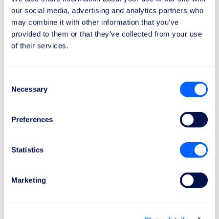
ikke-europæisk
land
our social media, advertising and analytics partners who
may combine it with other information that you’ve
Fra ikke-europæisk
land
Dækket
Ikke
provided to them or that they’ve collected from your use
til europæisk
land
Dækket
of their services.
Fra ikke-europæisk
land
Ikke
Ikke
til ikke-europæisk
land
Dækket
Dækket
Consent
Necessary
Selection
Preferences
Hvad er rettighederne fastsat af
EF261?
Statistics
Ud over retten til økonomisk kompensation fastsætter
EF261 en række rettigheder til beskyttelse af passagerer
Marketing
i tilfælde af flyforstyrrelser, herunder:
Ret til information
: Flyselskaber skal informere
passagerer om deres rettigheder i tilfælde af