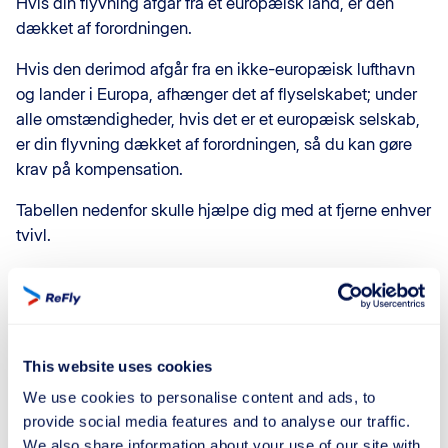
Hvis din flyvning afgår fra et europæisk land, er den
dækket af forordningen.
Hvis den derimod afgår fra en ikke-europæisk lufthavn
og lander i Europa, afhænger det af flyselskabet; under
alle omstændigheder, hvis det er et europæisk selskab,
er din flyvning dækket af forordningen, så du kan gøre
krav på kompensation.
Tabellen nedenfor skulle hjælpe dig med at fjerne enhver
tvivl.
Ikke-
Europæisk
europæisk
Rejserute
selskab
selskab
This website uses cookies
Fra europæisk
land
til
Dækket
Dækket
We use cookies to personalise content and ads, to
europæisk
land
provide social media features and to analyse our traffic.
Fra europæisk
land
til
Dækket
Dækket
We also share information about your use of our site with