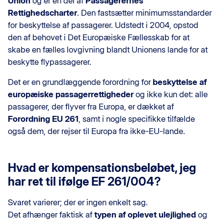
Union
og er en del af
Passagerernes
Rettighedscharter
. Den fastsætter minimumsstandarder
for beskyttelse af passagerer. Udstedt i 2004, opstod
den af behovet i Det Europæiske Fællesskab for at
skabe en fælles lovgivning blandt Unionens lande for at
beskytte flypassagerer.
Det er en grundlæggende forordning for
beskyttelse af
europæiske passagerrettigheder
og ikke kun det: alle
passagerer, der flyver fra Europa, er dækket af
Forordning EU 261
, samt i nogle specifikke tilfælde
også dem, der rejser til Europa fra ikke-EU-lande.
Hvad er kompensationsbeløbet, jeg
har ret til ifølge EF 261/004?
Svaret varierer; der er ingen enkelt sag.
Det afhænger faktisk af
typen af oplevet ulejlighed
og