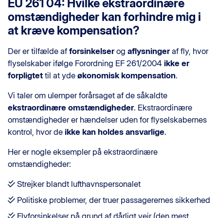
EU 261 04: Hvilke ekstraordinære
omstændigheder kan forhindre mig i
at kræve kompensation?
Der er tilfælde af
forsinkelser
og
aflysninger
af fly, hvor
flyselskaber ifølge Forordning EF 261/2004
ikke er
forpligtet
til at yde
økonomisk kompensation
.
Vi taler om ulemper forårsaget af de såkaldte
ekstraordinære omstændigheder
. Ekstraordinære
omstændigheder er hændelser uden for flyselskabernes
kontrol, hvor de
ikke kan holdes ansvarlige
.
Her er nogle eksempler på ekstraordinære
omstændigheder:
Strejker blandt lufthavnspersonalet
Politiske problemer, der truer passagerernes sikkerhed
Flyforsinkelser på grund af dårligt vejr (den mest