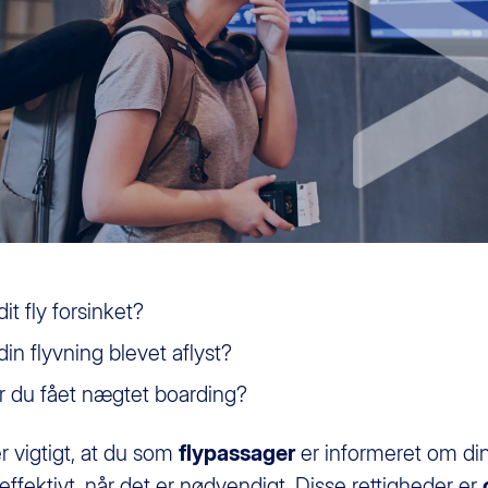
dit fly forsinket?
din flyvning blevet aflyst?
 du fået nægtet boarding?
r vigtigt, at du som
flypassager
er informeret om d
ffektivt, når det er nødvendigt. Disse rettigheder er