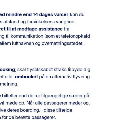
ed mindre end 14 dages varsel
, kan du
ts afstand og forsinkelsens varighed.
ret til at modtage assistance
fra
ang til kommunikation (som et telefonopkald
ellem lufthavnen og overnatningsstedet.
ooking
, skal flyselskabet straks tilbyde dig
et
eller
ombooket
på en alternativ flyvning.
rnatning.
re billetter end der er tilgængelige sæder på
 vil møde op. Når alle passagerer møder op,
give deres boarding. I disse tilfælde
for de berørte passagerer.