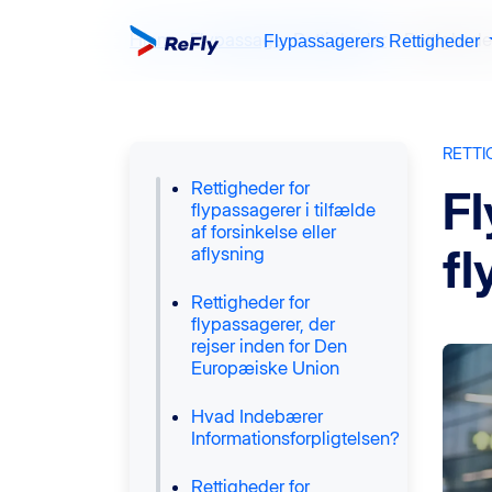
Hjem
Flypassager Rettigheder
Rettighede
Flypassagerers Rettigheder
RETTI
Rettigheder for
Fl
flypassagerer i tilfælde
af forsinkelse eller
fl
aflysning
Rettigheder for
flypassagerer, der
rejser inden for Den
Europæiske Union
Hvad Indebærer
Informationsforpligtelsen?
Rettigheder for