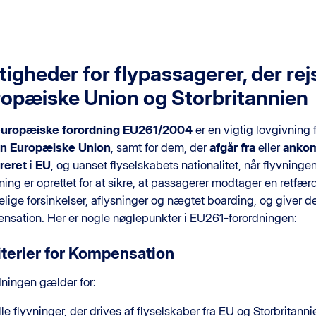
tigheder for flypassagerer, der rej
opæiske Union og Storbritannien
uropæiske forordning EU261/2004
er en vigtig lovgivning 
n Europæiske Union
, samt for dem, der
afgår fra
eller
ankom
treret
i
EU
, og uanset flyselskabets nationalitet, når flyvninge
ning er oprettet for at sikre, at passagerer modtager en retfæ
lige forsinkelser, aflysninger og nægtet boarding, og giver 
nsation. Her er nogle nøglepunkter i EU261-forordningen:
riterier for Kompensation
dningen gælder for:
lle flyvninger, der drives af flyselskaber fra EU og Storbritanni