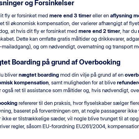
sninger og Forsinkelser
it fly er forsinket med
mere end 3 timer
eller en
aflysning m
et til økonomisk kompensation, der varierer afhængigt af flye
og, at hvis dit fly er forsinket med
mere end 2 timer
, har du
skabet. Dette kan omfatte gratis måltider og drikkevarer, adg
 e-mailadgang), og om nødvendigt, overnatning og transport m
et Boarding på grund af Overbooking
u bliver
nægtet boarding
mod din vilje på grund af en
overb
omisk kompensation
, samt muligheden for at blive
refunder
 også ret til assistance som måltider og, hvis nødvendigt, ove
booking
refererer til den praksis, hvor flyselskaber sælger fle
vning, baseret på forventningen om, at nogle passagerer ikke
 ikke er tilstrækkelige sæder, vil nogle blive tvunget til at op
kriver regler, såsom EU-forordning EU261/2004, kompensation 