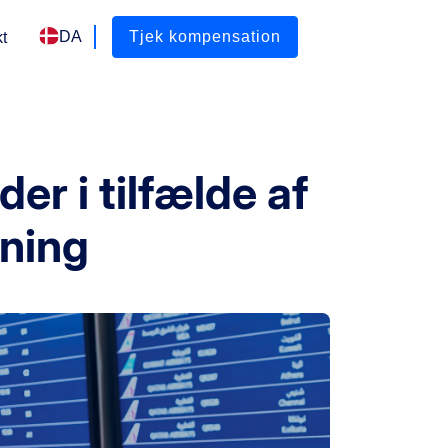
DA
Tjek kompensation
t
er i tilfælde af
sning