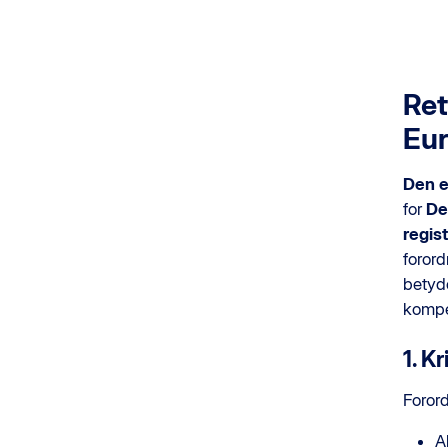
Ret
Eur
Den e
for
De
regis
forord
betyde
kompe
1. K
Foror
A