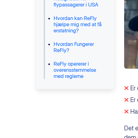
flypassagerer i USA
Hvordan kan ReFly
hjælpe mig med at få
erstatning?
Hvordan Fungerer
ReFly?
ReFly opererer i
overensstemmelse
med reglerne
Er 
Er 
Har
Det e
dem e