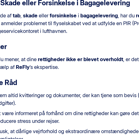
 Skade eller Forsinkelse i Bagagelevering
ælde af
tab
,
skade
eller
forsinkelse
i
bagagelevering
, har du
r
 anmelder problemet til flyselskabet ved at udfylde en PIR (Pr
servicekontoret i lufthavnen.
er
du mener, at dine
rettigheder ikke er blevet overholdt
, er de
jælp af
ReFly
's ekspertise.
e Råd
em altid kvitteringer og dokumenter, der kan tjene som bevis (bi
gifter).
t være informeret på forhånd om dine rettigheder kan gøre det
educere stress under rejser.
usk, at dårlige vejrforhold og ekstraordinære omstændigheder 