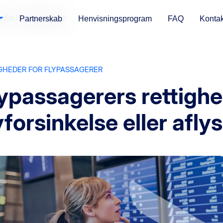
r for Flypassagerer
Partnerskab
Henvisningsprogram
FAQ
Kontak
GHEDER FOR FLYPASSAGERER
ypassagerers rettighed
yforsinkelse eller afly