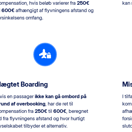
ompensation, hvis beløb varierer fra
250€
kan 
il 600€
afhængigt af flyvningens afstand og
orsinkelsens omfang.
ægtet Boarding
Mis
vis en passager
ikke kan gå ombord på
I til
rund af overbooking
, har de ret til
komp
ompensation fra
250€
til
600€
, beregnet
afhæ
d fra flyvningens afstand og hvor hurtigt
fors
lyselskabet tilbyder et alternativ.
slut