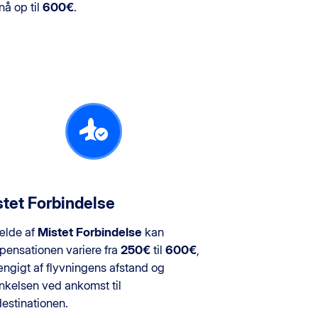
nå op til
600€
.
tet Forbindelse
fælde af
Mistet Forbindelse
kan
ensationen variere fra
250€
til
600€
,
ngigt af flyvningens afstand og
inkelsen ved ankomst til
destinationen.