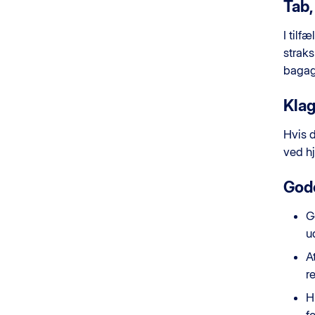
Tab,
I tilf
straks
bagage
Klag
Hvis 
ved h
God
G
ud
A
r
H