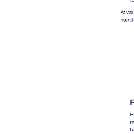
fo
At vær
hænde
F
H
m
h