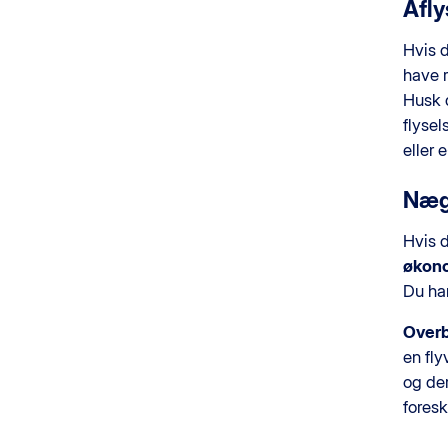
Afly
Hvis d
have r
Husk d
flysel
eller
Nægt
Hvis d
økon
Du har
Over
en fly
og der
fores