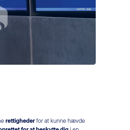
ine
rettigheder
for at kunne hævde
oprettet for at beskytte dig
i en