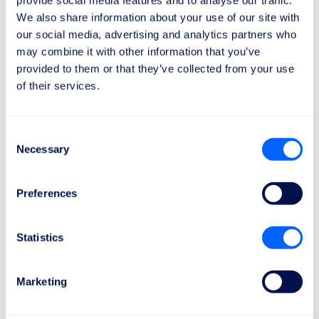
Oto główne różnice między tymi dwoma
We also share information about your use of our site with
rozporządzeniami:
our social media, advertising and analytics partners who
may combine it with other information that you’ve
Zakres zastosowania:
provided to them or that they’ve collected from your use
- Rozporządzenie WE 261/2004: Dotyczy lotów
of their services.
rozpoczynających się z lotniska położonego w
państwie członkowskim UE oraz lotów
obsługiwanych przez linię lotniczą z UE
Consent
Necessary
przylatujących na lotnisko w UE z kraju trzeciego.
Selection
- Rozporządzenie UK 261: Dotyczy lotów
rozpoczynających się z lotniska w Wielkiej Brytanii
Preferences
oraz lotów obsługiwanych przez linię lotniczą z
Wielkiej Brytanii przylatujących do Wielkiej Brytanii
Statistics
z kraju trzeciego.
Organ nadzorczy:
Marketing
- Rozporządzenie WE 261/2004: Nadzór i
egzekwowanie rozporządzenia są zarządzane przez