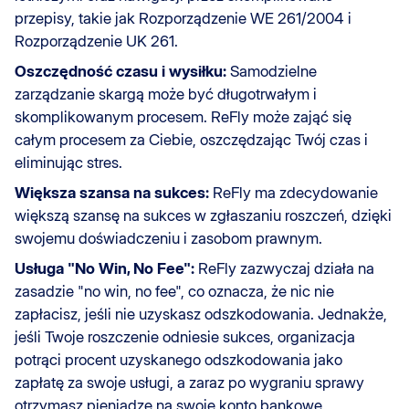
przepisy, takie jak Rozporządzenie WE 261/2004 i
Rozporządzenie UK 261.
Oszczędność czasu i wysiłku:
Samodzielne
zarządzanie skargą może być długotrwałym i
skomplikowanym procesem. ReFly może zająć się
całym procesem za Ciebie, oszczędzając Twój czas i
eliminując stres.
Większa szansa na sukces:
ReFly ma zdecydowanie
większą szansę na sukces w zgłaszaniu roszczeń, dzięki
swojemu doświadczeniu i zasobom prawnym.
Usługa "No Win, No Fee":
ReFly zazwyczaj działa na
zasadzie "no win, no fee", co oznacza, że nic nie
zapłacisz, jeśli nie uzyskasz odszkodowania. Jednakże,
jeśli Twoje roszczenie odniesie sukces, organizacja
potrąci procent uzyskanego odszkodowania jako
zapłatę za swoje usługi, a zaraz po wygraniu sprawy
otrzymasz pieniądze na swoje konto bankowe.