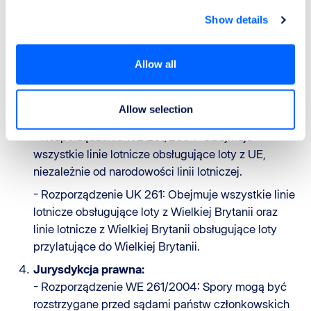
krajowe organy nadzorcze każdego państwa
Show details
członkowskiego UE.
- Rozporządzenie UK 261: Civil Aviation Authority
(CAA) Wielkiej Brytanii jest organem
Allow all
odpowiedzialnym za nadzór i egzekwowanie
rozporządzenia w Wielkiej Brytanii.
Allow selection
Linie lotnicze objęte przepisami:
- Rozporządzenie WE 261/2004: Obejmuje
wszystkie linie lotnicze obsługujące loty z UE,
niezależnie od narodowości linii lotniczej.
- Rozporządzenie UK 261: Obejmuje wszystkie linie
lotnicze obsługujące loty z Wielkiej Brytanii oraz
linie lotnicze z Wielkiej Brytanii obsługujące loty
przylatujące do Wielkiej Brytanii.
Jurysdykcja prawna:
- Rozporządzenie WE 261/2004: Spory mogą być
rozstrzygane przed sądami państw członkowskich