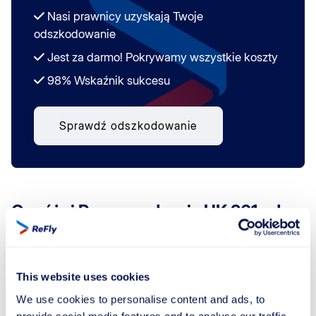
Nasi prawnicy uzyskają Twoje
odszkodowanie
Jest za darmo! Pokrywamy wszystkie koszty
98% Wskaźnik sukcesu
Sprawdź odszkodowanie
Co różni Rozporządzenie UK 261 od
Rozporządzenia WE 261/2004?
Rozporządzenie UK 261, przyjęte przez Wielką Brytanię
This website uses cookies
po Brexicie, jest bardzo podobne do Rozporządzenia
WE 261/2004 Unii Europejskiej, ale istnieją pewne
We use cookies to personalise content and ads, to
kluczowe różnice i specyficzne aspekty do rozważenia.
provide social media features and to analyse our traffic.