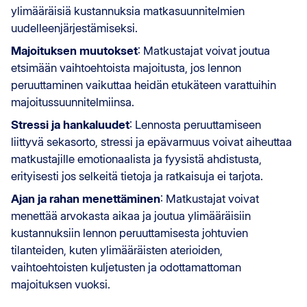
ylimääräisiä kustannuksia matkasuunnitelmien
uudelleenjärjestämiseksi.
Majoituksen muutokset
: Matkustajat voivat joutua
etsimään vaihtoehtoista majoitusta, jos lennon
peruuttaminen vaikuttaa heidän etukäteen varattuihin
majoitussuunnitelmiinsa.
Stressi ja hankaluudet
: Lennosta peruuttamiseen
liittyvä sekasorto, stressi ja epävarmuus voivat aiheuttaa
matkustajille emotionaalista ja fyysistä ahdistusta,
erityisesti jos selkeitä tietoja ja ratkaisuja ei tarjota.
Ajan ja rahan menettäminen
: Matkustajat voivat
menettää arvokasta aikaa ja joutua ylimääräisiin
kustannuksiin lennon peruuttamisesta johtuvien
tilanteiden, kuten ylimääräisten aterioiden,
vaihtoehtoisten kuljetusten ja odottamattoman
majoituksen vuoksi.