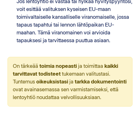
Jos lentoyhtiö ei vastaa tai hylkää hyvityspyyntösi,
voit esittää valituksen kyseisen EU-maan
toimivaltaiselle kansalliselle viranomaiselle, jossa
tapaus tapahtui tai lennon lähtöpaikan EU-
maahan. Tämä viranomainen voi arvioida
tapauksesi ja tarvittaessa puuttua asiaan.
On tärkeää
toimia nopeasti
ja toimittaa
kaikki
tarvittavat todisteet
tukemaan valitustasi.
Tuntemus
oikeuksistasi
ja
tarkka dokumentointi
ovat avainasemassa sen varmistamiseksi, että
lentoyhtiö noudattaa velvollisuuksiaan.