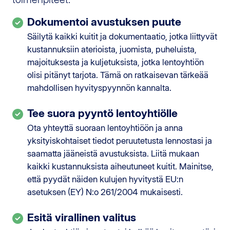
Dokumentoi avustuksen puute
Säilytä kaikki kuitit ja dokumentaatio, jotka liittyvät
kustannuksiin aterioista, juomista, puheluista,
majoituksesta ja kuljetuksista, jotka lentoyhtiön
olisi pitänyt tarjota. Tämä on ratkaisevan tärkeää
mahdollisen hyvityspyynnön kannalta.
Tee suora pyyntö lentoyhtiölle
Ota yhteyttä suoraan lentoyhtiöön ja anna
yksityiskohtaiset tiedot peruutetusta lennostasi ja
saamatta jääneistä avustuksista. Liitä mukaan
kaikki kustannuksista aiheutuneet kuitit. Mainitse,
että pyydät näiden kulujen hyvitystä EU:n
asetuksen (EY) N:o 261/2004 mukaisesti.
Esitä virallinen valitus