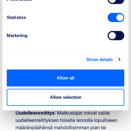
uudelleenreititystä. Tämä sisältää ateriat ja juomat
odotusaikaan suhteutettuna, kaksi puhelua,
Statistics
faksiviestiä tai sähköpostia sekä tarvittaessa
majoituksen hotellissa ja kuljetuksen lentokentän
ja majoituspaikan välillä.
Marketing
Hyvitys tai uudelleenreititys
Hyvitys
: Matkustajilla on oikeus täyteen
Show details
hyvitykseen lipun hinnasta matkan
toteutumattomista osista ja jo tehdyistä osista, jos
Allow all
lento ei enää palvele matkan alkuperäistä
tarkoitusta, seitsemän päivän kuluessa. Tämä voi
sisältää myös paluulennon ensimmäiseen
Allow selection
lähtöpisteeseen mahdollisimman pian.
Uudelleenreititys
: Matkustajat voivat valita
uudelleenreitityksen toisella lennolla lopulliseen
määränpäähänsä mahdollisimman pian tai