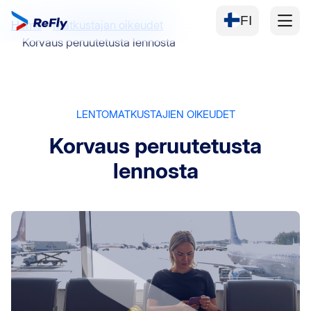
FI
Home
Matkustajan oikeudet
Korvaus peruutetusta lennosta
LENTOMATKUSTAJIEN OIKEUDET
Korvaus peruutetusta
lennosta