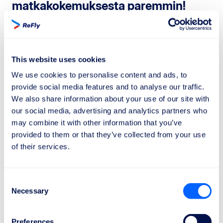
matkakokemuksesta paremmin!
Lentomatkustajien oikeudet lennon
peruuttamistapauksessa Euroopan unionissa
säädetään asetuksella (EY) N:o 261/2004.
This website uses cookies
Tässä on luettelo tärkeimmistä matkustajan
We use cookies to personalise content and ads, to
oikeuksista lennon peruuttamisen
provide social media features and to analyse our traffic.
We also share information about your use of our site with
tapauksessa:
our social media, advertising and analytics partners who
may combine it with other information that you’ve
Oikeus tietoon
provided to them or that they’ve collected from your use
Lentoyhtiöiden on ilmoitettava matkustajille
of their services.
peruuttamisesta ja heidän oikeuksistaan liittyen
hyvitykseen, uudelleenreititykseen ja apuun.
Consent
Oikeus apuun
Necessary
Selection
Lentojen peruuntumistapauksessa matkustajilla on
oikeus saada apua odottaessaan
Preferences