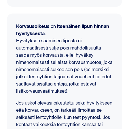
Korvausoikeus
on
itsenäinen
lipun hinnan
hyvityksestä
.
Hyvityksen saaminen lipusta ei
automaattisesti sulje pois mahdollisuutta
saada myös korvausta, ellei hyväksy
nimenomaisesti sellaista korvausmuotoa, joka
nimenomaisesti sulkee sen pois (esimerkiksi
jotkut lentoyhtiön tarjoamat voucherit tai edut
saattavat sisältää ehtoja, jotka estävät
lisäkorvausvaatimukset).
Jos uskot olevasi oikeutettu sekä hyvitykseen
että korvaukseen, on tärkeää ilmoittaa se
selkeästi lentoyhtiölle, kun teet pyyntösi. Jos
kohtaat vaikeuksia lentoyhtiön kanssa tai