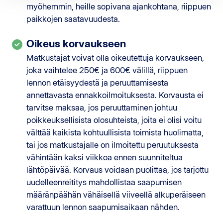
myöhemmin, heille sopivana ajankohtana, riippuen
paikkojen saatavuudesta.
Oikeus korvaukseen
Matkustajat voivat olla oikeutettuja korvaukseen,
joka vaihtelee 250€ ja 600€ välillä, riippuen
lennon etäisyydestä ja peruuttamisesta
annettavasta ennakkoilmoituksesta. Korvausta ei
tarvitse maksaa, jos peruuttaminen johtuu
poikkeuksellisista olosuhteista, joita ei olisi voitu
välttää kaikista kohtuullisista toimista huolimatta,
tai jos matkustajalle on ilmoitettu peruutuksesta
vähintään kaksi viikkoa ennen suunniteltua
lähtöpäivää. Korvaus voidaan puolittaa, jos tarjottu
uudelleenreititys mahdollistaa saapumisen
määränpäähän vähäisellä viiveellä alkuperäiseen
varattuun lennon saapumisaikaan nähden.