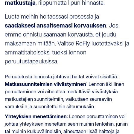
matkustaja
, riippumatta lipun hinnasta.
Luota meihin hoitaessasi prosessia ja
saadaksesi ansaitsemasi korvauksen
. Jos
emme onnistu saamaan korvausta, et joudu
maksamaan mitään. Valitse ReFly luotettavaksi ja
ammattitaitoiseksi tueksi lennon
peruutustapauksissa.
Peruutetusta lennosta johtuvat haitat voivat sisältää:
Matkasuunnitelmien viivästyminen
: Lennon äkillinen
peruuttaminen voi aiheuttaa merkittäviä viivästyksiä
matkustajien suunnitelmiin, vaikuttaen seuraaviin
varauksiin ja suunniteltuihin sitoumuksiin.
Yhteyksien menettäminen
: Lennon peruuttaminen voi
johtaa yhteyksien menettämiseen muihin lentoihin, juniin
tai muihin kulkuvälineisiin, aiheuttaen lisää haittoja ja