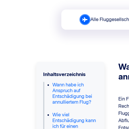
Alle Fluggesellsch
Wa
Inhaltsverzeichnis
an
Wann habe ich
Anspruch auf
Entschädigung bei
Ein 
annulliertem Flug?
Rech
Flug
Wie viel
Entschädigung kann
Abfl
ich für einen
Ents