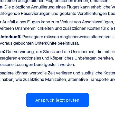
rch einen ausgefallenen Flug entstehen können, umfassen:
en
: Die plötzliche Annullierung eines Fluges kann erhebliche
chfolgende Reservierungen und geplante Verpflichtungen bee
er Ausfall eines Fluges kann zum Verlust von Anschlussflügen
weiteren Unannehmlichkeiten und zusätzlichen Kosten für die 
nterkunft
: Passagiere müssen möglicherweise alternative U
 Voraus gebuchten Unterkünfte beeinflusst.
en
: Die Verwirrung, der Stress und die Unsicherheit, die mit 
ssagieren emotionales und körperliches Unbehagen bereiten,
essene Lösungen bereitgestellt werden.
ssagiere können wertvolle Zeit verlieren und zusätzliche Koste
s haben, wie zusätzliche Mahlzeiten, alternative Transporte u
Anspruch jetzt prüfen