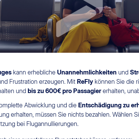
uges
kann erhebliche
Unannehmlichkeiten
und
Str
und Frustration erzeugen. Mit
ReFly
können Sie die r
halten und
bis zu 600€ pro Passagier
erhalten, una
omplette Abwicklung und die
Entschädigung zu erh
ng erhalten, müssen Sie nichts bezahlen. Wählen Sie
ützung bei Flugannullierungen.