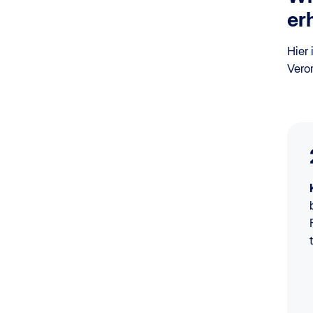
er
Hier
Vero