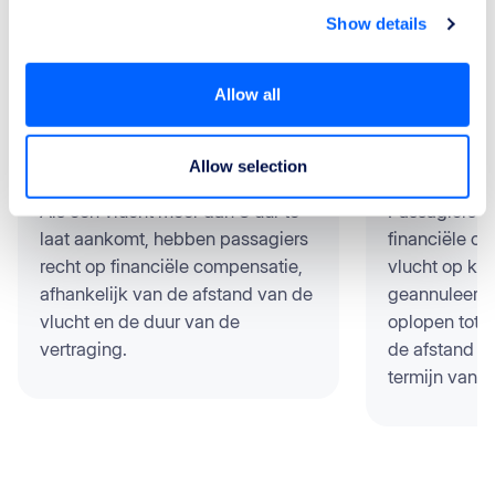
ReFly helpt je met:
Show details
Allow all
Allow selection
Vertraagde vluchten
Geannule
Als een vlucht meer dan 3 uur te
Passagiers h
laat aankomt, hebben passagiers
financiële c
recht op financiële compensatie,
vlucht op kor
afhankelijk van de afstand van de
geannuleerd
vlucht en de duur van de
oplopen tot 
vertraging.
de afstand v
termijn van a