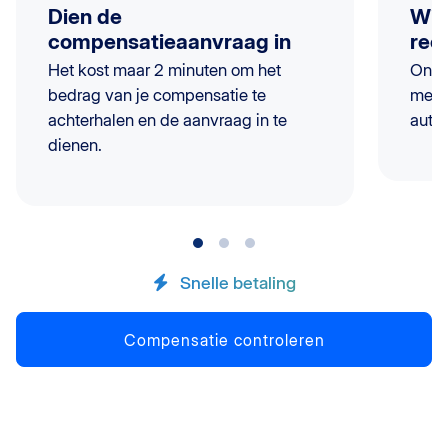
Dien de
Wij
compensatieaanvraag in
rec
Het kost maar 2 minuten om het
Onze
bedrag van je compensatie te
met 
achterhalen en de aanvraag in te
autor
dienen.
Snelle betaling
Compensatie controleren