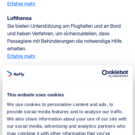
Erfahre mehr
Lufthansa
Sie bieten Unterstützung am Flughafen und an Bord
und haben Verfahren, um sicherzustellen, dass
Passagiere mit Behinderungen die notwendige Hilfe
erhalten.
Erfahre mehr
Qatar Airways
Sie haben ein spezielles Unterstützungsprogramm für
Passagiere mit Behinderungen und bieten während
der gesamten Reise Hilfe an.
This website uses cookies
Erfahre mehr
We use cookies to personalise content and ads, to
provide social media features and to analyse our traffic.
Emirates
We also share information about your use of our site with
Sie bieten individuelle Unterstützung und haben ein
our social media, advertising and analytics partners who
engagiertes Team, das sich um die Bedürfnisse von
may combine it with other information that you’ve