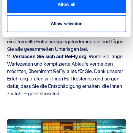
Um eventuelle Ansprüche zu erleichtern, bewahren Sie
Allow all
alle Dokumente zu Ihrem Flug auf:
So könnten Sie vorgehen:
Allow selection
1.
Kontaktieren Sie die Fluggesellschaft
: Reichen Sie
eine formelle Entschädigungsforderung ein und fügen
Sie alle gesammelten Unterlagen bei.
2.
Verlassen Sie sich auf ReFly.org
: Wenn Sie lange
Wartezeiten und komplizierte Abläufe vermeiden
möchten, übernimmt ReFly alles für Sie. Dank unserer
Erfahrung prüfen wir Ihren Fall kostenlos und sorgen
dafür, dass Sie die Entschädigung erhalten, die Ihnen
zusteht – ganz stressfrei.