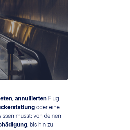
teten
,
annullierten
Flug
ckerstattung
oder eine
 wissen musst: von deinen
schädigung
, bis hin zu