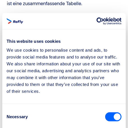
ist eine zusammenfassende Tabelle.
Flugdistanz
Entschädigung
Bis zu 1.500 km
250 €
This website uses cookies
Zwischen 1.500 km und 3.500 km
400 €
We use cookies to personalise content and ads, to
Über 3.500 km (außerhalb der
600 €
provide social media features and to analyse our traffic.
EU)
We also share information about your use of our site with
our social media, advertising and analytics partners who
Zum Beispiel:
may combine it with other information that you’ve
Wenn dein Flug von Mailand nach London (weniger
provided to them or that they’ve collected from your use
als 1.500 km) mit einer Verspätung von mehr als 3
of their services.
Stunden ankommt, hast du Anspruch auf eine
Entschädigung von
250 €
.
Für einen
interkontinentalen Flug
, wie
Rom-New
Consent
Necessary
York
, kann die Entschädigung bis zu
600 €
betragen.
Selection