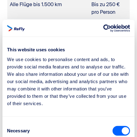
Alle Flüge bis 1.500 km
Bis zu 250 €
pro Person
Flüge innerhalb der EU über 1.500
Bis zu 400 €
km
pro Person
Flüge außerhalb der EU zwischen
Bis zu 400 €
This website uses cookies
1.500 und 3.500 km
pro Person
We use cookies to personalise content and ads, to
Flüge außerhalb der EU über
Bis zu 600 €
provide social media features and to analyse our traffic.
3.500 km
pro Person
We also share information about your use of our site with
our social media, advertising and analytics partners who
Beispiele für Flüge und
may combine it with other information that you’ve
provided to them or that they’ve collected from your use
Entschädigungen
of their services.
Flugstrecke
Beispiel
Entschädigung
Consent
Kurzstrecken bis zu
Rom –
250 €
Necessary
Selection
1.500 km
Berlin