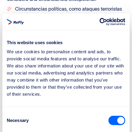
Circunstancias políticas, como ataques terroristas
o riesgos de seguridad relacionados con disturbios
políticos.
Desastres naturales, como huracanes o erupciones
volcánicas.
This website uses cookies
Colisiones con aves u objetos extraños.
We use cookies to personalise content and ads, to
provide social media features and to analyse our traffic.
Comportamiento problemático de un pasajero,
We also share information about your use of our site with
como en casos de malestar o episodios de indisciplina
our social media, advertising and analytics partners who
a bordo.
may combine it with other information that you’ve
Problemas relacionados con el personal del
provided to them or that they’ve collected from your use
aeropuerto, como retrasos debido a colas de
of their services.
seguridad excepcionalmente largas.
Sin embargo, es importante tener en cuenta que las
Consent
Necessary
aerolíneas a veces utilizan circunstancias
Selection
extraordinarias como excusa para rechazar incluso