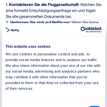
1.
Kontaktieren Sie die Fluggesellschaft
: Reichen Sie
eine formelle Entschädigungsanfrage ein und fügen
Sie alle gesammelten Dokumente bei.
2.
Verlassen Sie sich auf ReFly.org
: Wenn Sie lange
Wartezeiten und komplizierte Verfahren vermeiden
möchten, übernimmt ReFly alles für Sie. Dank unserer
Erfahrung analysieren wir Ihren Fall kostenlos und
stellen sicher, dass Sie die Entschädigung erhalten,
This website uses cookies
die Ihnen zusteht, ohne Stress.
We use cookies to personalise content and ads, to
provide social media features and to analyse our traffic.
We also share information about your use of our site with
our social media, advertising and analytics partners who
may combine it with other information that you’ve
250 €
provided to them or that they’ve collected from your use
of their services.
Die Entschädigung von
250 €
für einen
verspäteten Flug gilt für Flüge unter
1500 km
.
Consent