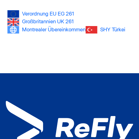
Verordnung EU EG 261
Großbritannien UK 261
Montrealer Übereinkommen
SHY Türkei