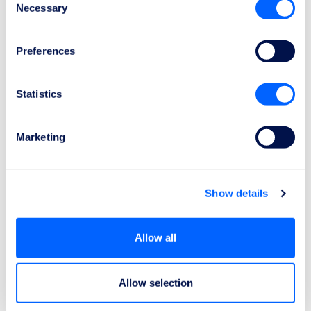
Necessary
Selection
Preferences
400 €
Die Entschädigung von
400 €
für einen
Statistics
verspäteten Flug gilt für Flüge zwischen
1500
km
und
3500 km
.
Marketing
Show details
600 €
Die Entschädigung von
600 €
für einen
Allow all
verspäteten Flug gilt für Flüge über
3500 km
.
Allow selection